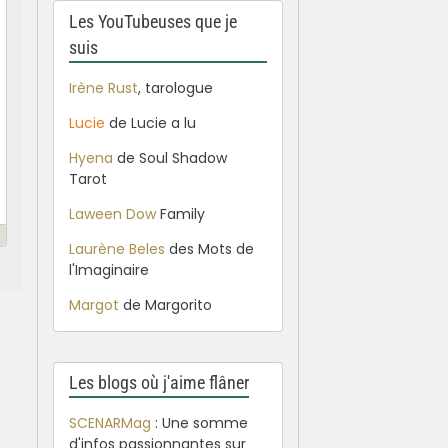
Les YouTubeuses que je
suis
Irène Rust
, tarologue
Lucie
de Lucie a lu
Hyena
de Soul Shadow
Tarot
Laween Dow
Family
Laurène Beles
des Mots de
l'Imaginaire
Margot
de Margorito
Les blogs où j'aime flâner
SCENARMag
: Une somme
d'infos passionnantes sur