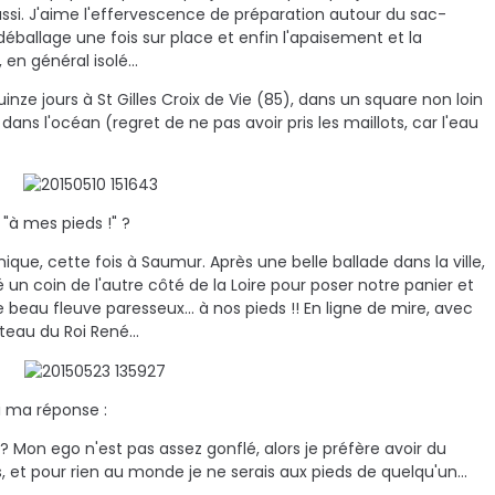
i aussi. J'aime l'effervescence de préparation autour du sac-
 déballage une fois sur place et enfin l'apaisement et la
en général isolé...
inze jours à St Gilles Croix de Vie (85), dans un square non loin
 dans l'océan (regret de ne pas avoir pris les maillots, car l'eau
 "à mes pieds !" ?
ique, cette fois à Saumur. Après une belle ballade dans la ville,
 un coin de l'autre côté de la Loire pour poser notre panier et
beau fleuve paresseux... à nos pieds !! En ligne de mire, avec
teau du Roi René...
i ma réponse :
 Mon ego n'est pas assez gonflé, alors je préfère avoir du
t pour rien au monde je ne serais aux pieds de quelqu'un...