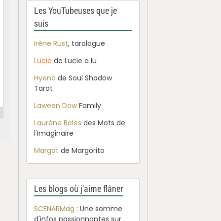
Les YouTubeuses que je
suis
Irène Rust
, tarologue
Lucie
de Lucie a lu
Hyena
de Soul Shadow
Tarot
Laween Dow
Family
Laurène Beles
des Mots de
l'Imaginaire
Margot
de Margorito
Les blogs où j'aime flâner
SCENARMag
: Une somme
d'infos passionnantes sur