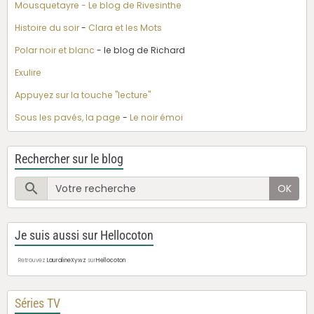
Mousquetayre - Le blog de Rivesinthe
Histoire du soir
-
Clara et les Mots
Polar noir et blanc
- le blog de Richard
Exulire
Appuyez sur la touche "lecture"
Sous les pavés, la page
-
Le noir émoi
Rechercher sur le blog
OK
Je suis aussi sur Hellocoton
Retrouvez
LauralineXywz
sur
Hellocoton
Séries TV