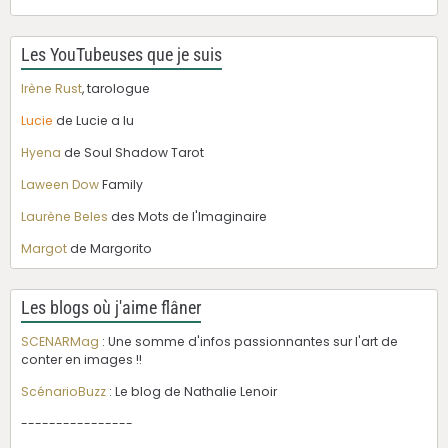
Les YouTubeuses que je suis
Irène Rust
, tarologue
Lucie
de Lucie a lu
Hyena
de Soul Shadow Tarot
Laween Dow
Family
Laurène Beles
des Mots de l'Imaginaire
Margot
de Margorito
Les blogs où j'aime flâner
SCENARMag
: Une somme d'infos passionnantes sur l'art de
conter en images !!
ScénarioBuzz
: Le blog de Nathalie Lenoir
----------------