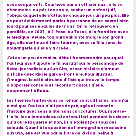
avec ses parents. Courtisée par un officier nazi, elle va
néanmoins, au péril de sa vie,
cacher un enfant juif,
Tobias, auquel elle s'attache chaque jour un peu plus. Elle
ne peut évidemment parler à personne de ce secret
bien
lourd
pour ses épaules de 17 ans.
On la retrouvera en
parallèle, en 2007 ,
à El Paso, au Texas, à la frontière avec
le Mexique. Veuve, toujours vaillante malgré son grand
âge, elle continue à faire tourner, avec sa fille Jane, la
boulangerie qu'elle y a créée.
J'ai eu un peu de mal au début à comprendre pourquoi
l'auteur avait ajouté le fil narratif sur le personnage de
Reba, journaliste au Sun City, et son histoire d'amour
difficile avec Riki le garde-frontière. Pour illustrer,
j'imagine, le côté altruiste d'Elsie qui
trouve le temps
d'apporter conseils et réconfort autour d'elle,
notamment à Reba.
Les thèmes traités dans ce roman sont difficiles, mais j'ai
aimé que l'auteur n'ait pas de préjugés et raconte
l'histoire avec sensibilité, sans caricaturer. Oui, montre-
t-elle, les allemands aussi ont souffert pendant les six ans
qu'a duré la guerre et non, ils n'étaient pas tous des
salauds. Quant à la question de l'immigration mexicaine
aux USA, elle est vue par le filtre de Riki qui peine à