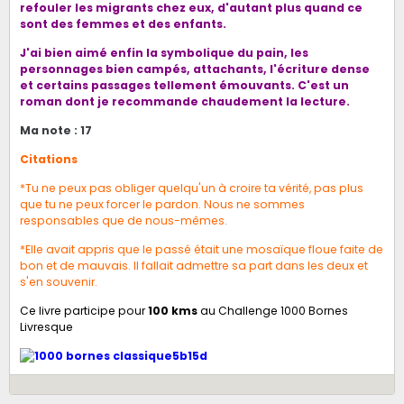
refouler les migrants chez eux, d'autant plus quand ce
sont des femmes et des enfants.
J'ai bien aimé enfin la symbolique du pain, les
personnages bien campés, attachants, l'écriture dense
et certains passages tellement émouvants. C'est un
roman dont je recommande chaudement la lecture.
Ma note : 17
Citations
*Tu ne peux pas obliger quelqu'un à croire ta vérité, pas plus
que tu ne peux forcer le pardon. Nous ne sommes
responsables que de nous-mêmes.
*Elle avait appris que le passé était une mosaïque floue faite de
bon et de mauvais. Il fallait admettre sa part dans les deux et
s'en souvenir.
Ce livre participe pour
100 kms
au
Challenge 1000 Bornes
Livresque