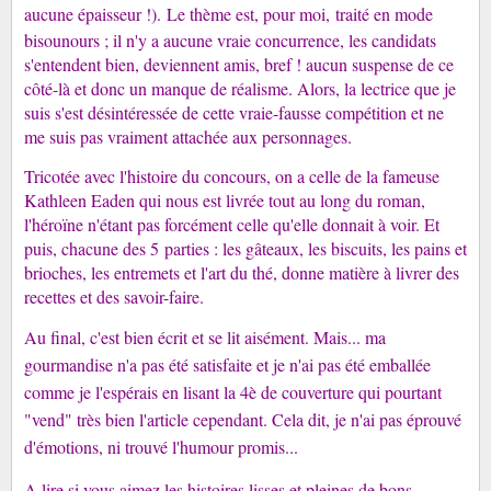
aucune épaisseur !).
Le thème est, pour moi, traité en mode
bisounours ; il n'y a aucune vraie concurrence, les candidats
s'entendent bien, deviennent amis, bref ! aucun suspense de ce
côté-là et donc un manque de réalisme. Alors, la lectrice que je
suis s'est désintéressée de cette vraie-fausse compétition et ne
me suis pas vraiment attachée aux personnages.
Tricotée avec l'histoire du concours, on a celle de la fameuse
Kathleen Eaden qui nous est livrée tout au long du roman,
l'héroïne n'étant pas forcément celle qu'elle donnait à voir. Et
puis, chacune des 5 parties : les gâteaux, les biscuits, les pains et
brioches, les entremets et l'art du thé, donne matière à livrer des
recettes et des savoir-faire.
Au final, c'est bien écrit et se lit aisément. Mais... ma
gourmandise n'a pas été satisfaite et je n'ai pas été emballée
comme je l'espérais en lisant la 4è de couverture qui pourtant
"vend" très bien l'article cependant. Cela dit, je n'ai pas éprouvé
d'émotions, ni trouvé l'humour promis...
A lire si vous aimez les histoires lisses et pleines de bons