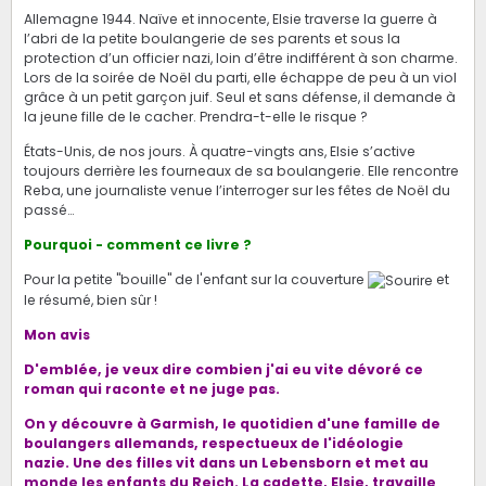
Allemagne 1944. Naïve et innocente, Elsie traverse la guerre à
l’abri de la petite boulangerie de ses parents et sous la
protection d’un officier nazi, loin d’être indifférent à son charme.
Lors de la soirée de Noël du parti, elle échappe de peu à un viol
grâce à un petit garçon juif. Seul et sans défense, il demande à
la jeune fille de le cacher. Prendra-t-elle le risque ?
États-Unis, de nos jours. À quatre-vingts ans, Elsie s’active
toujours derrière les fourneaux de sa boulangerie. Elle rencontre
Reba, une journaliste venue l’interroger sur les fêtes de Noël du
passé…
Pourquoi - comment ce livre ?
Pour la petite "bouille" de l'enfant sur la couverture
et
le résumé, bien sûr !
Mon avis
D'emblée, je veux dire combien j'ai eu vite dévoré ce
roman qui raconte et ne juge pas.
On y
découvre
à Garmish,
le quotidien d'une famille de
boulangers allemands, respectueux de l'idéologie
nazie.
Une des filles vit dans un Lebensborn et met au
monde les enfants du Reich. La cadette, Elsie, travaille