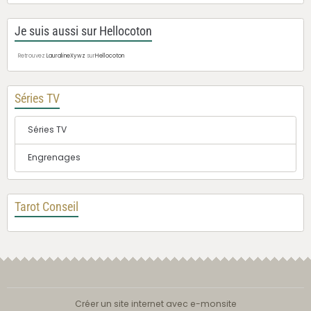
Je suis aussi sur Hellocoton
Retrouvez
LauralineXywz
sur
Hellocoton
Séries TV
Séries TV
Engrenages
Tarot Conseil
Créer un site internet avec e-monsite