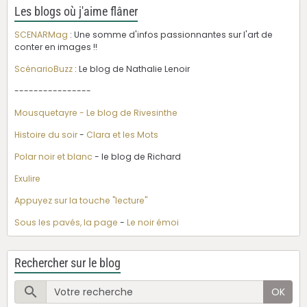
Les blogs où j'aime flâner
SCENARMag
: Une somme d'infos passionnantes sur l'art de
conter en images !!
ScénarioBuzz
: Le blog de Nathalie Lenoir
----------------
Mousquetayre - Le blog de Rivesinthe
Histoire du soir
-
Clara et les Mots
Polar noir et blanc
- le blog de Richard
Exulire
Appuyez sur la touche "lecture"
Sous les pavés, la page
-
Le noir émoi
Rechercher sur le blog
OK