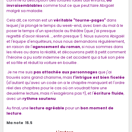
comme la description des tortures faites aux enfants,
ou
invraisemblables
comme tout ce que peut faire Abigaël
malgré sa maladie.
Cela dit, ce roman est un
véritable "tourne-pages"
dans
lequel j'ai plongé le temps du week-end, avec bien du mal à le
poser le temps d'un spectacle au théâtre (que j'ai presque
regretté d'avoir réservé..., enfin presque !). Nous suivons Abigaël
et l'équipe d'enquêteurs, nous nous demandons régulièrement,
en raison de l'
agencement du roman
, si nous sommes dans
les rêves ou dans la réalité, et découvrons petit à petit comment
l'héroïne a pu sortir indemne de cet accident qui a tué son père
et sa fille et réduit la voiture en bouillie .
Je ne me suis
pas attachée aux personnages
que j'ai
trouvés sans grand charisme, mais
l'intrigue est bien ficelée
(d'autant qu'avec un code on a le chapitre manquant et l'ordre
réel des chapitres pour le cas où on voudrait faire une
deuxième lecture, mais n'exagérons pas !!), et l'
écriture fluide
,
avec un
rythme soutenu
.
Au final, une
lecture agréable
pour un
bon moment de
lecture
.
Ma note 15.5