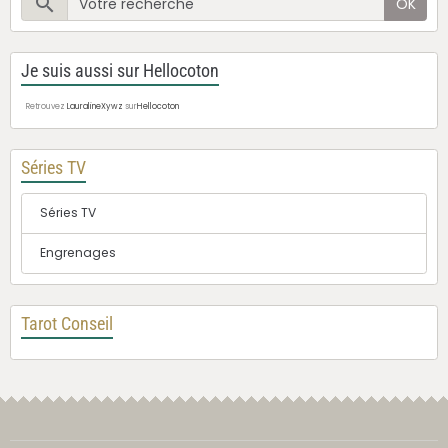
OK
Je suis aussi sur Hellocoton
Retrouvez
LauralineXywz
sur
Hellocoton
Séries TV
Séries TV
Engrenages
Tarot Conseil