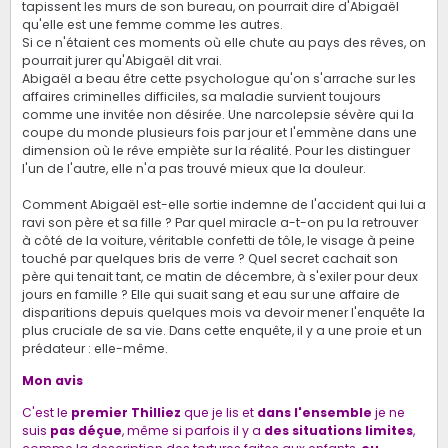
tapissent les murs de son bureau, on pourrait dire d'Abigaël
qu'elle est une femme comme les autres.
Si ce n'étaient ces moments où elle chute au pays des rêves, on
pourrait jurer qu'Abigaël dit vrai.
Abigaël a beau être cette psychologue qu'on s'arrache sur les
affaires criminelles difficiles, sa maladie survient toujours
comme une invitée non désirée. Une narcolepsie sévère qui la
coupe du monde plusieurs fois par jour et l'emmène dans une
dimension où le rêve empiète sur la réalité. Pour les distinguer
l'un de l'autre, elle n'a pas trouvé mieux que la douleur.
Comment Abigaël est-elle sortie indemne de l'accident qui lui a
ravi son père et sa fille ? Par quel miracle a-t-on pu la retrouver
à côté de la voiture, véritable confetti de tôle, le visage à peine
touché par quelques bris de verre ? Quel secret cachait son
père qui tenait tant, ce matin de décembre, à s'exiler pour deux
jours en famille ? Elle qui suait sang et eau sur une affaire de
disparitions depuis quelques mois va devoir mener l'enquête la
plus cruciale de sa vie. Dans cette enquête, il y a une proie et un
prédateur : elle-même.
Mon avis
C'est le
premier Thilliez
que je lis et
dans l'ensemble
je ne
suis
pas déçue
, même si parfois il y a
des situations limites
,