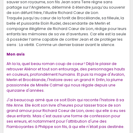
sauver son royaume, son fils Jean sans Terre règne sans
partage sur l’Angleterre, déterminé à éteindre jusqu’au souvenir
de son défunt frère, l’illustre Richard Cœur de Lion.
Traquée jusqu’au cœur de la forêt de Brocéliande, sa filleule, la
belle et puissante Eloïn Rudel, descendante de Merlin et
compagne illégitime de Richard Cœur de Lion, rédige pour leurs
enfants les mémoires de sa vie d’aventures. Car elle est la seule
à posséder l’arme capable de contrer Jean et de protéger les
siens : La vérité. Comme un dernier baiser avant le silence.
Mon avis
Ah la la, quel beau roman coup de coeur ! Déjà le plaisir de
retrouver Aliénor et tout son entourage, des personnages hauts
en couleurs, profondément humains. Et puis la magie d'Avalon,
Merlin et Brocéliande, l'histoire avec un grand H. Enfin, la plume
passionnée de Mireille Calmel qui nous régale depuis une
quinzaine d'années.
J'ai beaucoup aimé que ce soit Eloïn qui raconte l'histoire à sa
fille Anne. Elle écrit son livre d'heures pour laisser trace de son
grand amour pour Richard Coeur de Lion, avec qui elle a eu ses
deux enfants. Mais c'est aussi une forme de confession pour
ses erreurs, et notamment pour l'attribution d'une des
Flamboyantes à Philippe son fils, à qui elle n'était pas destinée.