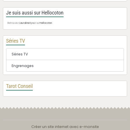
Je suis aussi sur Hellocoton
Retrouvez
LauralineXywz
sur
Hellocoton
Séries TV
Séries TV
Engrenages
Tarot Conseil
Créer un site internet avec e-monsite