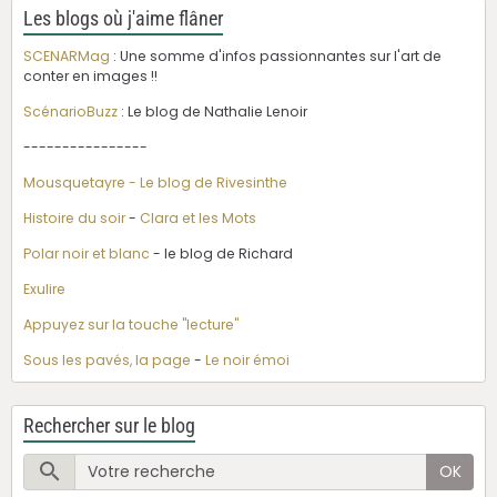
Les blogs où j'aime flâner
SCENARMag
: Une somme d'infos passionnantes sur l'art de
conter en images !!
ScénarioBuzz
: Le blog de Nathalie Lenoir
----------------
Mousquetayre - Le blog de Rivesinthe
Histoire du soir
-
Clara et les Mots
Polar noir et blanc
- le blog de Richard
Exulire
Appuyez sur la touche "lecture"
Sous les pavés, la page
-
Le noir émoi
Rechercher sur le blog
OK