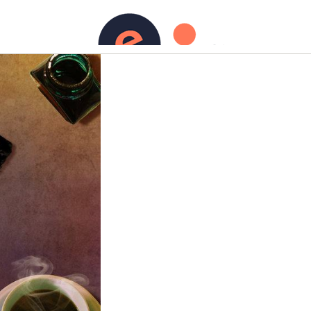
urs)
Ecriture
Contact