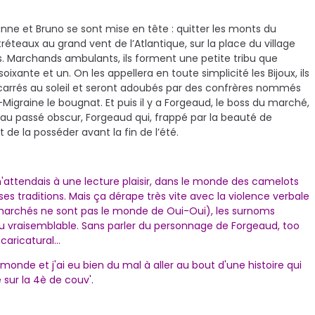
eanne et Bruno se sont mise en tête : quitter les monts du
tréteaux au grand vent de l’Atlantique, sur la place du village
nes. Marchands ambulants, ils forment une petite tribu que
soixante et un. On les appellera en toute simplicité les Bijoux, ils
carrés au soleil et seront adoubés par des confrères nommés
graine le bougnat. Et puis il y a Forgeaud, le boss du marché,
au passé obscur, Forgeaud qui, frappé par la beauté de
 de la posséder avant la fin de l’été.
'attendais à une lecture plaisir, dans le monde des camelots
ses traditions. Mais ça dérape très vite avec la violence verbale
 marchés ne sont pas le monde de Oui-Oui), les surnoms
e du vraisemblable. Sans parler du personnage de Forgeaud, too
ricatural...
e monde et j'ai eu bien du mal à aller au bout d'une histoire qui
 sur la 4è de couv'.