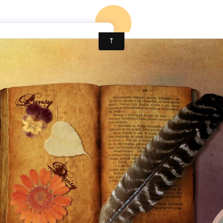
ccueil
Mon 1er roman
Mon blog
Mon 2è roman (en co