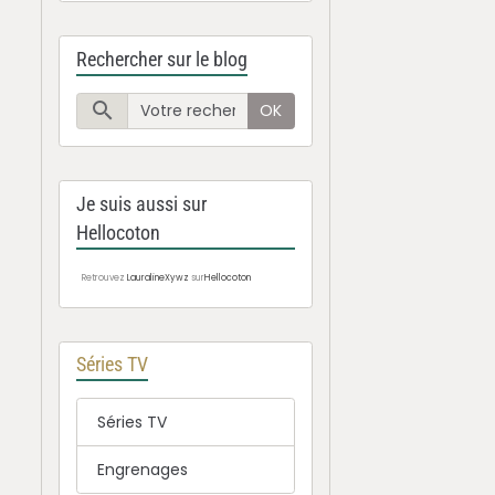
Rechercher sur le blog
OK
Je suis aussi sur
Hellocoton
Retrouvez
LauralineXywz
sur
Hellocoton
Séries TV
Séries TV
Engrenages