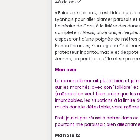
4è de couv'
« Faire une saison », c’est l’idée que J
Lyonnais pour aller planter parasols et 
balnéaire de Carri, à la lisière des du
complètent Alexis, onze ans, et Virgile, 
disposeront d’une poignée de mètres 
Nanou Primeurs, Fromage ou Château-Mi
protecteur incontournable et despote 
Jeanne, en perd le souffle et se promet
Mon avis
Le roman démarrait plutôt bien et je m
sur les marchés, avec son "folklore" et 
(même si on veut bien croire que les
improbables, les situations à la limit
much dans le détestable, voire même ca
Bref, je n'ai pas réussi à entrer dans c
pourtant me paraissait bien alléchante
Ma note 12