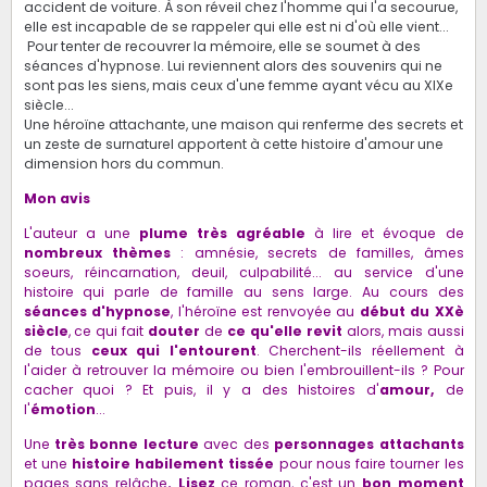
accident de voiture. À son réveil chez l'homme qui l'a secourue,
elle est incapable de se rappeler qui elle est ni d'où elle vient...
Pour tenter de recouvrer la mémoire, elle se soumet à des
séances d'hypnose. Lui reviennent alors des souvenirs qui ne
sont pas les siens, mais ceux d'une femme ayant vécu au XIXe
siècle...
Une héroïne attachante, une maison qui renferme des secrets et
un zeste de surnaturel apportent à cette histoire d'amour une
dimension hors du commun.
Mon avis
L'auteur a une
plume très agréable
à lire et évoque de
nombreux thèmes
: amnésie, secrets de familles, âmes
soeurs, réincarnation, deuil, culpabilité... au service d'une
histoire qui parle de famille au sens large. Au cours des
séances d'hypnose
, l'héroïne est renvoyée au
début du XXè
siècle
, ce qui fait
douter
de
ce qu'elle revit
alors, mais aussi
de tous
ceux qui l'entourent
. Cherchent-ils réellement à
l'aider à retrouver la mémoire ou bien l'embrouillent-ils ? Pour
cacher quoi ? Et puis, il y a des histoires d'
amour,
de
l'
émotion
...
Une
très bonne lecture
avec des
personnages attachants
et une
histoire habilement tissée
pour nous faire tourner les
pages sans relâche
. Lisez
ce roman, c'est un
bon moment