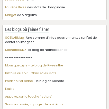
Laurène Beles
des Mots de l'Imaginaire
Margot
de Margorito
Les blogs où j'aime flâner
SCENARMag
: Une somme d'infos passionnantes sur l'art de
conter en images !!
ScénarioBuzz
: Le blog de Nathalie Lenoir
----------------
Mousquetayre - Le blog de Rivesinthe
Histoire du soir
-
Clara et les Mots
Polar noir et blanc
- le blog de Richard
Exulire
Appuyez sur la touche "lecture"
Sous les pavés, la page
-
Le noir émoi