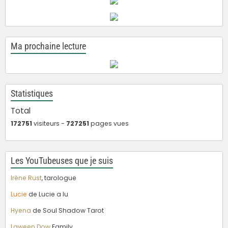
Ma prochaine lecture
Statistiques
Total
172751
visiteurs -
727251
pages vues
Les YouTubeuses que je suis
Irène Rust
, tarologue
Lucie
de Lucie a lu
Hyena
de Soul Shadow Tarot
Laween Dow
Family