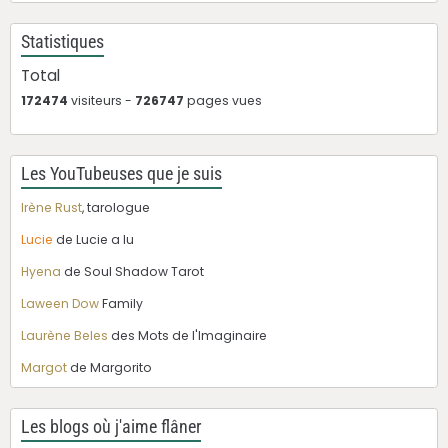
Statistiques
Total
172474
visiteurs -
726747
pages vues
Les YouTubeuses que je suis
Irène Rust
, tarologue
Lucie
de Lucie a lu
Hyena
de Soul Shadow Tarot
Laween Dow
Family
Laurène Beles
des Mots de l'Imaginaire
Margot
de Margorito
Les blogs où j'aime flâner