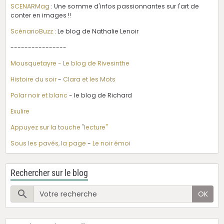
SCENARMag
: Une somme d'infos passionnantes sur l'art de
conter en images !!
ScénarioBuzz
: Le blog de Nathalie Lenoir
----------------
Mousquetayre - Le blog de Rivesinthe
Histoire du soir
-
Clara et les Mots
Polar noir et blanc
- le blog de Richard
Exulire
Appuyez sur la touche "lecture"
Sous les pavés, la page
-
Le noir émoi
Rechercher sur le blog
OK