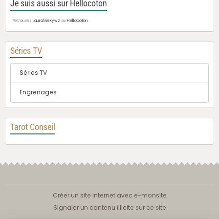
Je suis aussi sur Hellocoton
Retrouvez
LauralineXywz
sur
Hellocoton
Séries TV
Séries TV
Engrenages
Tarot Conseil
Créer un site internet avec e-monsite
Signaler un contenu illicite sur ce site