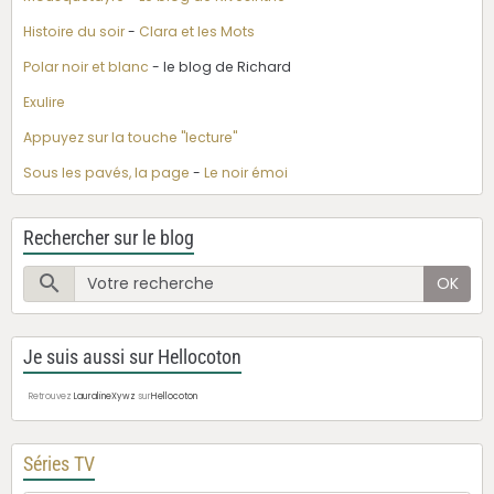
Histoire du soir
-
Clara et les Mots
Polar noir et blanc
- le blog de Richard
Exulire
Appuyez sur la touche "lecture"
Sous les pavés, la page
-
Le noir émoi
Rechercher sur le blog
OK
Je suis aussi sur Hellocoton
Retrouvez
LauralineXywz
sur
Hellocoton
Séries TV