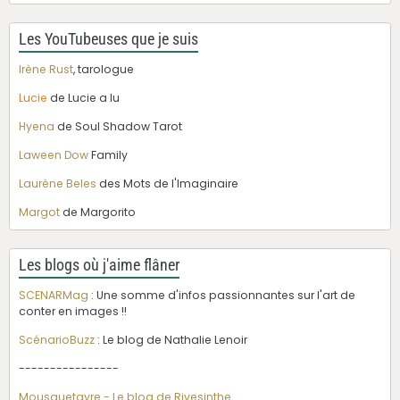
Les YouTubeuses que je suis
Irène Rust
, tarologue
Lucie
de Lucie a lu
Hyena
de Soul Shadow Tarot
Laween Dow
Family
Laurène Beles
des Mots de l'Imaginaire
Margot
de Margorito
Les blogs où j'aime flâner
SCENARMag
: Une somme d'infos passionnantes sur l'art de
conter en images !!
ScénarioBuzz
: Le blog de Nathalie Lenoir
----------------
Mousquetayre - Le blog de Rivesinthe