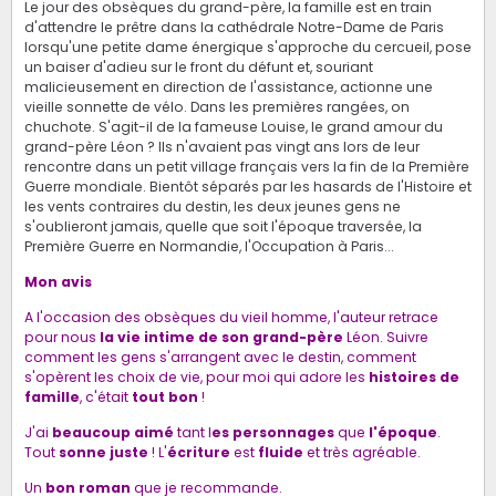
Le jour des obsèques du grand-père, la famille est en train
d'attendre le prêtre dans la cathédrale Notre-Dame de Paris
lorsqu'une petite dame énergique s'approche du cercueil, pose
un baiser d'adieu sur le front du défunt et, souriant
malicieusement en direction de l'assistance, actionne une
vieille sonnette de vélo. Dans les premières rangées, on
chuchote. S'agit-il de la fameuse Louise, le grand amour du
grand-père Léon ? Ils n'avaient pas vingt ans lors de leur
rencontre dans un petit village français vers la fin de la Première
Guerre mondiale. Bientôt séparés par les hasards de l'Histoire et
les vents contraires du destin, les deux jeunes gens ne
s'oublieront jamais, quelle que soit l'époque traversée, la
Première Guerre en Normandie, l'Occupation à Paris...
Mon avis
A l'occasion des obsèques du vieil homme, l'auteur retrace
pour nous
la vie intime de son grand-père
Léon. Suivre
comment les gens s'arrangent avec le destin, comment
s'opèrent les choix de vie, p
our moi qui adore les
histoires de
famille
, c'était
tout bon
!
J'ai
beaucoup aimé
tant l
es personnages
que
l'époque
.
Tout
sonne juste
! L'
écriture
est
fluide
et très agréable.
Un
bon roman
que je recommande.