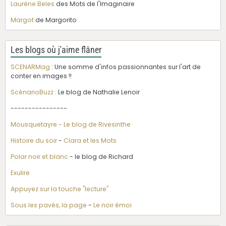
Laurène Beles
des Mots de l'Imaginaire
Margot
de Margorito
Les blogs où j'aime flâner
SCENARMag
: Une somme d'infos passionnantes sur l'art de
conter en images !!
ScénarioBuzz
: Le blog de Nathalie Lenoir
----------------
Mousquetayre - Le blog de Rivesinthe
Histoire du soir
-
Clara et les Mots
Polar noir et blanc
- le blog de Richard
Exulire
Appuyez sur la touche "lecture"
Sous les pavés, la page
-
Le noir émoi