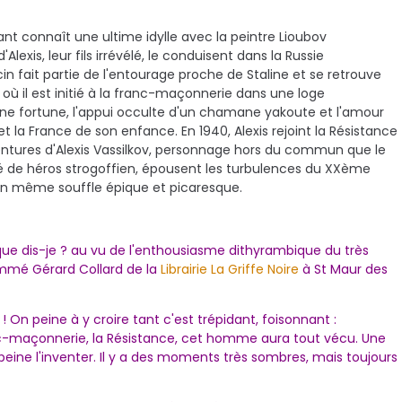
ant connaît une ultime idylle avec la peintre Lioubov
Alexis, leur fils irrévélé, le conduisent dans la Russie
in fait partie de l'entourage proche de Staline et se retrouve
 où il est initié à la franc-maçonnerie dans une loge
ne fortune, l'appui occulte d'un chamane yakoute et l'amour
 et la France de son enfance. En 1940, Alexis rejoint la Résistance
entures d'Alexis Vassilkov, personnage hors du commun que le
é de héros strogoffien, épousent les turbulences du XXème
un même souffle épique et picaresque.
 que dis-je ? au vu de l'enthousiasme dithyrambique du très
 nommé Gérard Collard de la
Librairie La Griffe Noire
à St Maur des
! On peine à y croire tant c'est trépidant, foisonnant :
anc-maçonnerie, la Résistance, cet homme aura tout vécu. Une
 peine l'inventer. Il y a des moments très sombres, mais toujours