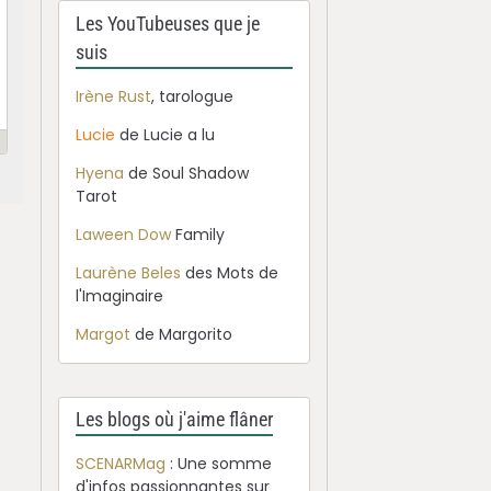
Les YouTubeuses que je
suis
Irène Rust
, tarologue
Lucie
de Lucie a lu
Hyena
de Soul Shadow
Tarot
Laween Dow
Family
Laurène Beles
des Mots de
l'Imaginaire
Margot
de Margorito
Les blogs où j'aime flâner
SCENARMag
: Une somme
d'infos passionnantes sur