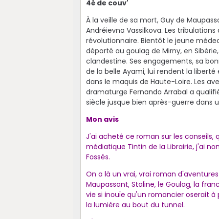
4è de couv'
À la veille de sa mort, Guy de Maupass
Andréievna Vassilkova. Les tribulations d'
révolutionnaire. Bientôt le jeune médec
déporté au goulag de Mirny, en Sibérie,
clandestine. Ses engagements, sa bon
de la belle Ayami, lui rendent la liberté
dans le maquis de Haute-Loire. Les av
dramaturge Fernando Arrabal a qualifi
siècle jusque bien après-guerre dans 
Mon avis
J'ai acheté ce roman sur les conseils,
médiatique Tintin de la Librairie, j'ai
Fossés.
On a là un vrai, vrai roman d'aventures 
Maupassant, Staline, le Goulag, la fr
vie si inouïe qu'un romancier oserait à
la lumière au bout du tunnel.