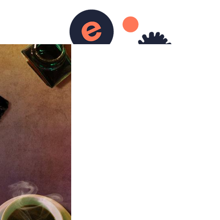
urs)
Ecriture
Contact