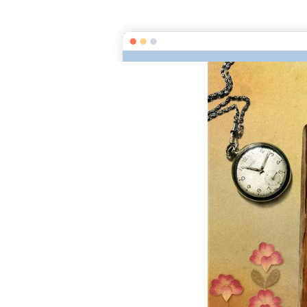
La clef des mots
Page d'a