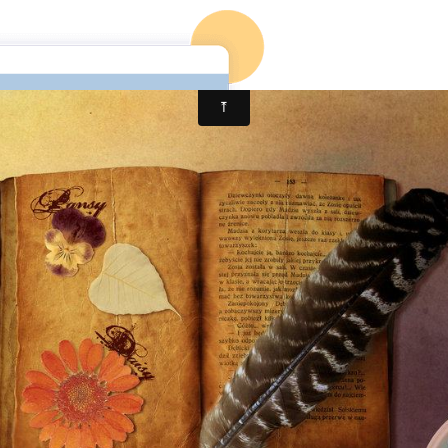
ccueil
Mon 1er roman
Mon blog
Mon 2è roman (en co