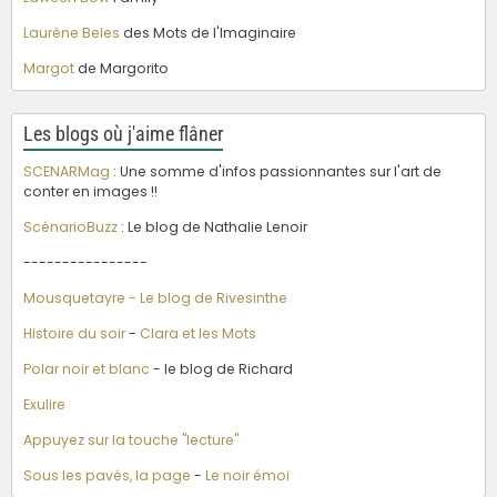
Laurène Beles
des Mots de l'Imaginaire
Margot
de Margorito
Les blogs où j'aime flâner
SCENARMag
: Une somme d'infos passionnantes sur l'art de
conter en images !!
ScénarioBuzz
: Le blog de Nathalie Lenoir
----------------
Mousquetayre - Le blog de Rivesinthe
Histoire du soir
-
Clara et les Mots
Polar noir et blanc
- le blog de Richard
Exulire
Appuyez sur la touche "lecture"
Sous les pavés, la page
-
Le noir émoi