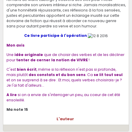
comprendre son univers intérieur si riche. Jamais moralisatrices,
d'une honnêteté réjouissante, ces réflexions à la fois sensées,
justes et percutantes apportent un éclairage inusité sur cette
écrivaine de fiction qui réussit à aborder ce nouveau genre
sans pour autant perdre sa verve et son humour.
Ce livre participe à l'opération
Mon avis
Une
idée originale
que de choisir des verbes et de les décliner
pour
tenter de cerner la notion de VIVRE
!
C'est
bien écrit
, même si la réflexion n'est pas si profonde,
mais plutôt
des constats et du bon sens
. Ca
se lit tout seul
et on se surprend à se dire : Et moi, quels verbes choisirais-je ?
Je l'ai fait d'ailleurs...
A lire
si on a envie de s'interroger un peu, au coeur de cet été
ensoleillé.
Ma note 15
L'auteur