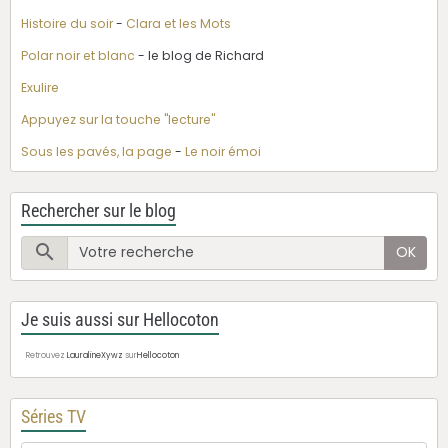
Histoire du soir
-
Clara et les Mots
Polar noir et blanc
- le blog de Richard
Exulire
Appuyez sur la touche "lecture"
Sous les pavés, la page
-
Le noir émoi
Rechercher sur le blog
OK
Je suis aussi sur Hellocoton
Retrouvez
LauralineXywz
sur
Hellocoton
Séries TV