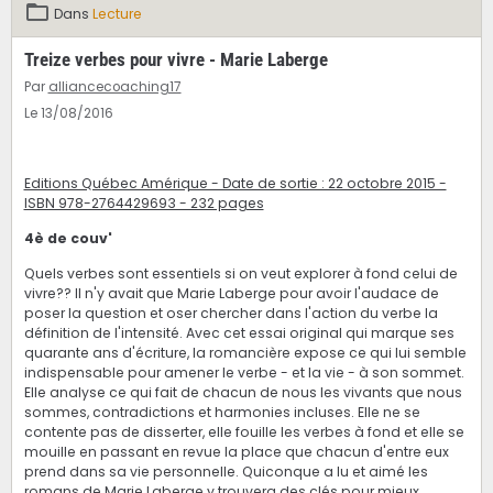
Dans
Lecture
Treize verbes pour vivre - Marie Laberge
Par
alliancecoaching17
Le 13/08/2016
Editions Québec Amérique - Date de sortie : 22 octobre 2015 -
ISBN 978-2764429693​ - 232 pages
4è de couv'
Quels verbes sont essentiels si on veut explorer à fond celui de
vivre?? Il n'y avait que Marie Laberge pour avoir l'audace de
poser la question et oser chercher dans l'action du verbe la
définition de l'intensité. Avec cet essai original qui marque ses
quarante ans d'écriture, la romancière expose ce qui lui semble
indispensable pour amener le verbe - et la vie - à son sommet.
Elle analyse ce qui fait de chacun de nous les vivants que nous
sommes, contradictions et harmonies incluses. Elle ne se
contente pas de disserter, elle fouille les verbes à fond et elle se
mouille en passant en revue la place que chacun d'entre eux
prend dans sa vie personnelle. Quiconque a lu et aimé les
romans de Marie Laberge y trouvera des clés pour mieux