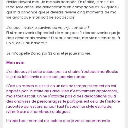
défiler devant moi. Je me suis trompée. En réalité, je me suis
retrouvée dans une antichambre en compagnie d’un « guide »
qui m’a annoncé que je devrais revivre cinq moments de ma
vie avant que mon sort ne soit décidé.
J’ai peur : vais-je survivre ou vais-je sombrer ?
Et si mon avenir dépendait de mon passé, des souvenirs que je
dois désormais revivre ? Et si au contraire, ma vie ne tenait qu’à
un fil, celui du hasard ?
Je m’appelle Dana, j’ai 32 ans et je joue ma vie.
Mon avis
J'ai découvert cette auteur par sa chaîne Youtube ImanBooks
et j'ai eu très envie de lire son premier roman.
C'est un roman qui se lit en un rien de temps, tellement on est
happés par l'histoire de Dana. Rien n'est vraiment approfondi,
mais tout est dit. On ne s'attarde pas à des descriptions ou à
des analyses de personnages, le parti pris est celui de l'histoire
racontée qui est prenante, il faut l'avouer. Le style est fluide,
rythmé par de nombreux dialogues.
Un très bon moment de lecture que je vous recommande.