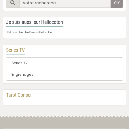
OK
Je suis aussi sur Hellocoton
Retrouvez
LauralineXywz
sur
Hellocoton
Séries TV
Séries TV
Engrenages
Tarot Conseil