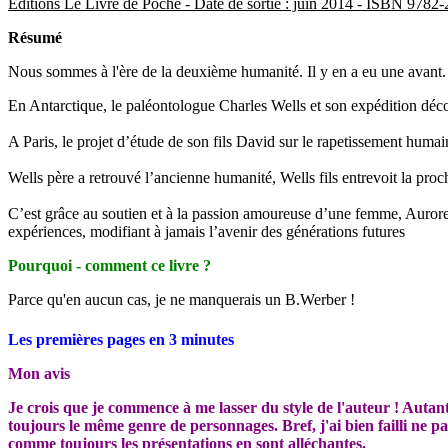
Editions Le Livre de Poche - Date de sortie : juin 2014 - ISBN 978
Résumé
Nous sommes à l'ère de la deuxième humanité.
Il y en a eu une avant
En Antarctique, le paléontologue Charles Wells et son expédition décou
A Paris, le projet d’étude de son fils David sur le rapetissement huma
Wells père a retrouvé l’ancienne humanité, Wells fils entrevoit la proch
C’est grâce au soutien et à la passion amoureuse d’une femme, Aurore 
expériences, modifiant à jamais l’avenir des générations futures
Pourquoi - comment ce livre ?
Parce qu'en aucun cas, je ne manquerais un B.Werber !
Les premières pages en 3 minutes
Mon avis
Je crois que je commence à me lasser du style de l'auteur ! Autan
toujours le même genre de personnages. Bref,
j'ai bien failli ne 
comme toujours les présentations en sont alléchantes.