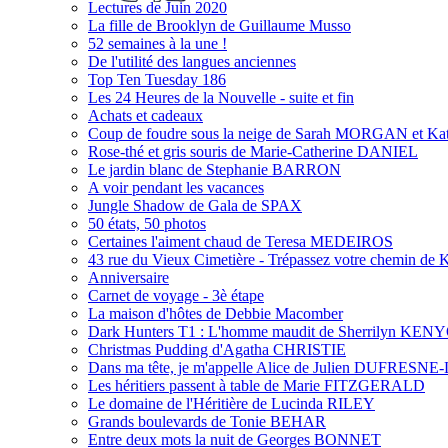
Lectures de Juin 2020
La fille de Brooklyn de Guillaume Musso
52 semaines à la une !
De l'utilité des langues anciennes
Top Ten Tuesday 186
Les 24 Heures de la Nouvelle - suite et fin
Achats et cadeaux
Coup de foudre sous la neige de Sarah MORGAN et
Rose-thé et gris souris de Marie-Catherine DANIEL
Le jardin blanc de Stephanie BARRON
A voir pendant les vacances
Jungle Shadow de Gala de SPAX
50 états, 50 photos
Certaines l'aiment chaud de Teresa MEDEIROS
43 rue du Vieux Cimetière - Trépassez votre chemin de 
Anniversaire
Carnet de voyage - 3è étape
La maison d'hôtes de Debbie Macomber
Dark Hunters T1 : L'homme maudit de Sherrilyn KEN
Christmas Pudding d'Agatha CHRISTIE
Dans ma tête, je m'appelle Alice de Julien DUFRES
Les héritiers passent à table de Marie FITZGERALD
Le domaine de l'Héritière de Lucinda RILEY
Grands boulevards de Tonie BEHAR
Entre deux mots la nuit de Georges BONNET