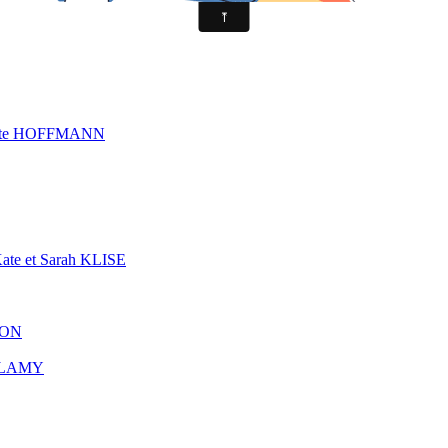
 Kate HOFFMANN
Kate et Sarah KLISE
YON
NE-LAMY