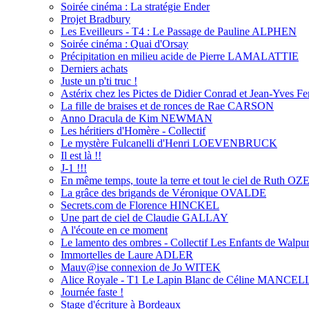
Soirée cinéma : La stratégie Ender
Projet Bradbury
Les Eveilleurs - T4 : Le Passage de Pauline ALPHEN
Soirée cinéma : Quai d'Orsay
Précipitation en milieu acide de Pierre LAMALATTIE
Derniers achats
Juste un p'ti truc !
Astérix chez les Pictes de Didier Conrad et Jean-Yves Fer
La fille de braises et de ronces de Rae CARSON
Anno Dracula de Kim NEWMAN
Les héritiers d'Homère - Collectif
Le mystère Fulcanelli d'Henri LOEVENBRUCK
Il est là !!
J-1 !!!
En même temps, toute la terre et tout le ciel de Ruth OZ
La grâce des brigands de Véronique OVALDE
Secrets.com de Florence HINCKEL
Une part de ciel de Claudie GALLAY
A l'écoute en ce moment
Le lamento des ombres - Collectif Les Enfants de Walpur
Immortelles de Laure ADLER
Mauv@ise connexion de Jo WITEK
Alice Royale - T1 Le Lapin Blanc de Céline MANCE
Journée faste !
Stage d'écriture à Bordeaux