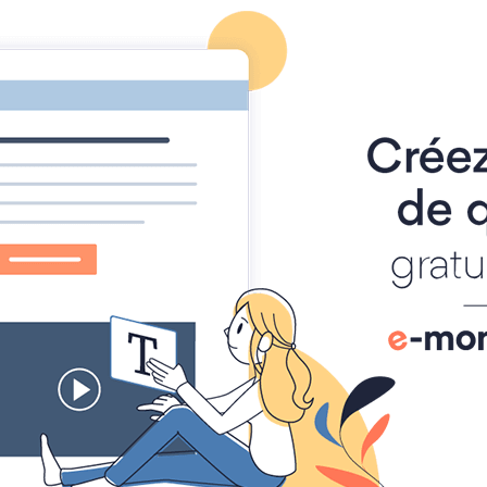
La clef des mots
des mots qui disent la VIE