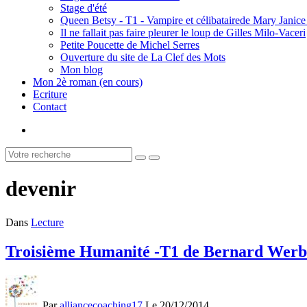
Stage d'été
Queen Betsy - T1 - Vampire et célibatairede Mary Ja
Il ne fallait pas faire pleurer le loup de Gilles Milo-Vaceri
Petite Poucette de Michel Serres
Ouverture du site de La Clef des Mots
Mon blog
Mon 2è roman (en cours)
Ecriture
Contact
devenir
Dans
Lecture
Troisième Humanité -T1 de Bernard Werb
Par
alliancecoaching17
Le 20/12/2014