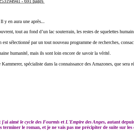
2-253194941 - 691 pages
.
Il y en aura une après...
vrent, tout au fond d’un lac souterrain, les restes de squelettes humai
in est sélectionné par un tout nouveau programme de recherches, consacr
aine humanité, mais ils sont loin encore de savoir la vérité.
Kammerer, spécialiste dans la connaissance des Amazones, que sera révélé
t j'ai aimé
le cycle des Fourmis
et
L'Empire des Anges
, autant depuis
pas terminer le roman
, et je ne vais pas me précipiter de suite sur les