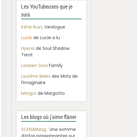
Les YouTubeuses que je
suis
Irène Rust
, tarologue
Lucie
de Lucie a lu
Hyena
de Soul Shadow
Tarot
Laween Dow
Family
Laurène Beles
des Mots de
l'Imaginaire
Margot
de Margorito
Les blogs où j'aime flâner
SCENARMag
: Une somme
d'infos passionnantes sur