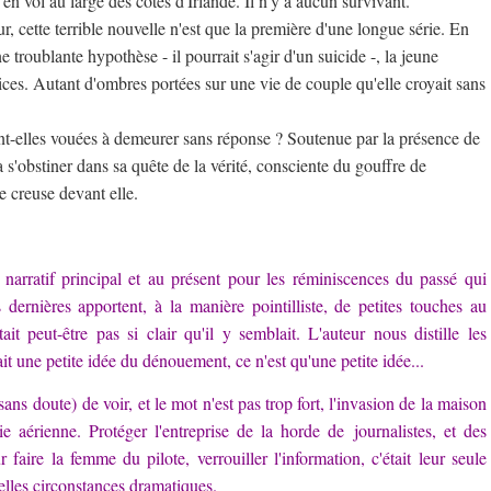
 en vol au large des côtes d'Irlande. Il n'y a aucun survivant.
 cette terrible nouvelle n'est que la première d'une longue série. En
 troublante hypothèse - il pourrait s'agir d'un suicide -, la jeune
es. Autant d'ombres portées sur une vie de couple qu'elle croyait sans
ont-elles vouées à demeurer sans réponse ? Soutenue par la présence de
 s'obstiner dans sa quête de la vérité, consciente du gouffre de
e creuse devant elle.
l narratif principal et au présent pour les réminiscences du passé qui
 dernières apportent, à la manière pointilliste, de petites touches au
t peut-être pas si clair qu'il y semblait. L'auteur nous distille les
it une petite idée du dénouement, ce n'est qu'une petite idée...
e sans doute) de voir, et le mot n'est pas trop fort, l'invasion de la maison
aérienne. Protéger l'entreprise de la horde de journalistes, et des
 faire la femme du pilote, verrouiller l'information, c'était leur seule
elles circonstances dramatiques.