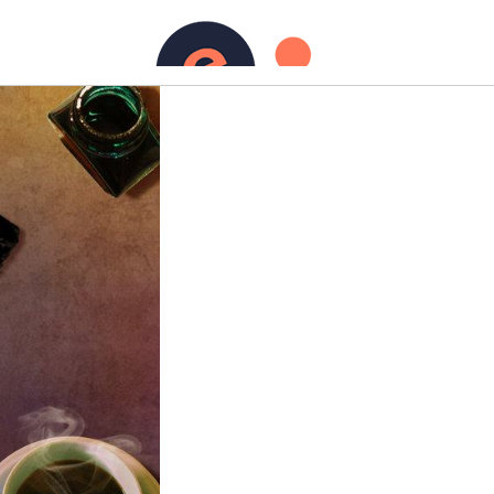
urs)
Ecriture
Contact