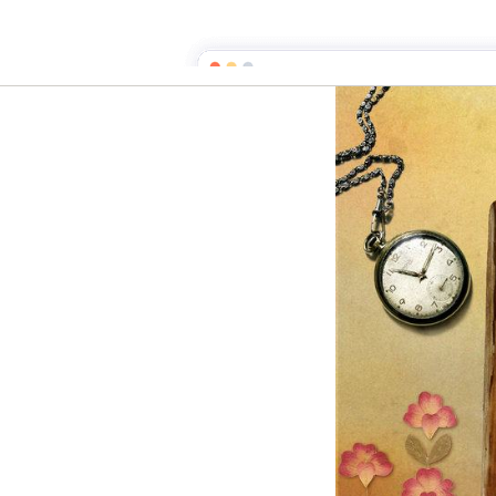
La clef des mots
Page d'a