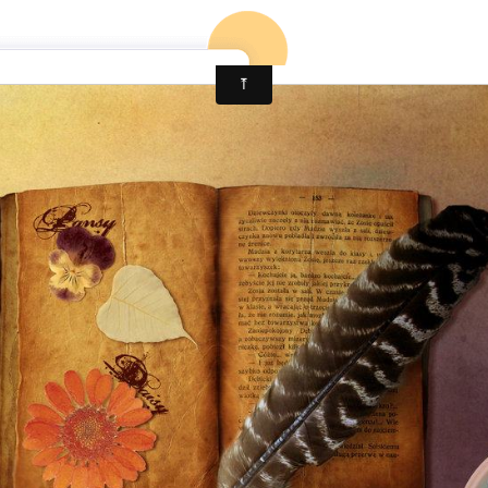
ccueil
Mon 1er roman
Mon blog
Mon 2è roman (en co