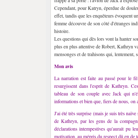
frappe à sa porte : l'avion de Jack a explosé
Cependant, pour Katryn, éperdue de douleur,
effet, tandis que les enquêteurs évoquent une
femme découvre de son côté d'étranges indic
histoire.
Les questions qui dès lors vont la hanter s
plus en plus attentive de Robert, Kathryn va
mensonges et de trahisons qui, lentement, s
Mon avis
La narration est faite au passé pour le fi
resurgissent dans l'esprit de Kathryn. Ces
tableau de son couple avec Jack qui n'étai
informations et bien que, fiers de nous, on a
J'ai été très surprise (mais je suis très naïv
de Kathryn, par les gens de la compagnie 
déclarations intempestives qu'aurait pu leur
motivation, au mépris du respect dû en de t