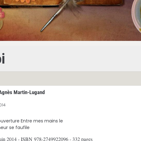
i
d'Agnès Martin-Lugand
014
5 juin 2014 - ISBN 978-2749922096 - 332 pages