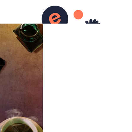
urs)
Ecriture
Contact