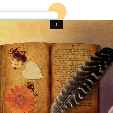
ccueil
Mon 1er roman
Mon blog
Mon 2è roman (en co