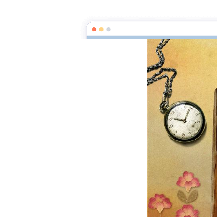
La clef des mots
Page d'a