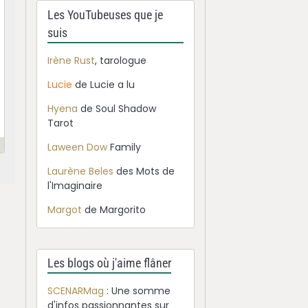
Les YouTubeuses que je
suis
Irène Rust
, tarologue
Lucie
de Lucie a lu
Hyena
de Soul Shadow
Tarot
Laween Dow
Family
Laurène Beles
des Mots de
l'Imaginaire
Margot
de Margorito
Les blogs où j'aime flâner
SCENARMag
: Une somme
d'infos passionnantes sur