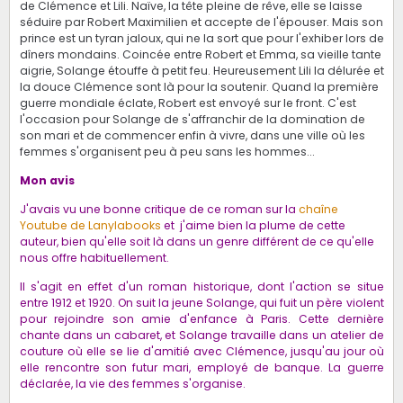
de Clémence et Lili. Naïve, la tête pleine de rêve, elle se laisse
séduire par Robert Maximilien et accepte de l'épouser. Mais son
prince est un tyran jaloux, qui ne la sort que pour l'exhiber lors de
dîners mondains. Coincée entre Robert et Emma, sa vieille tante
aigrie, Solange étouffe à petit feu. Heureusement Lili la délurée et
la douce Clémence sont là pour la soutenir. Quand la première
guerre mondiale éclate, Robert est envoyé sur le front. C'est
l'occasion pour Solange de s'affranchir de la domination de
son mari et de commencer enfin à vivre, dans une ville où les
femmes s'organisent peu à peu sans les hommes...
Mon avis
J'avais vu une bonne critique de ce roman sur la
chaîne
Youtube de Lanylabooks
et j'aime bien la plume de cette
auteur, bien qu'elle soit là dans un genre différent de ce qu'elle
nous offre habituellement.
Il s'agit en effet d'un roman historique, dont l'action se situe
entre 1912 et 1920. On suit la jeune Solange, qui fuit un père violent
pour rejoindre son amie d'enfance à Paris. Cette dernière
chante dans un cabaret, et Solange travaille dans un atelier de
couture où elle se lie d'amitié avec Clémence, jusqu'au jour où
elle rencontre son futur mari, employé de banque. La guerre
déclarée, la vie des femmes s'organise.