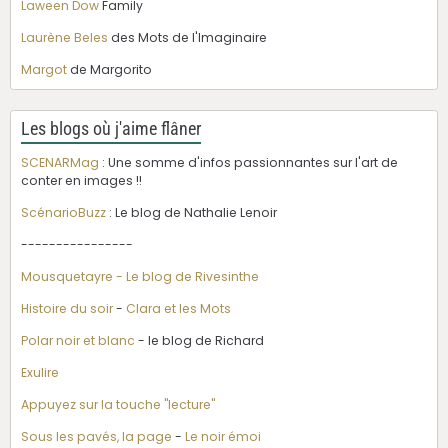
Laween Dow
Family
Laurène Beles
des Mots de l'Imaginaire
Margot
de Margorito
Les blogs où j'aime flâner
SCENARMag
: Une somme d'infos passionnantes sur l'art de
conter en images !!
ScénarioBuzz
: Le blog de Nathalie Lenoir
----------------
Mousquetayre - Le blog de Rivesinthe
Histoire du soir
-
Clara et les Mots
Polar noir et blanc
- le blog de Richard
Exulire
Appuyez sur la touche "lecture"
Sous les pavés, la page
-
Le noir émoi