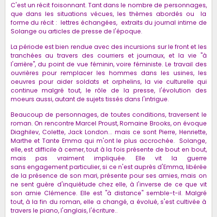
C'est un récit foisonnant. Tant dans le nombre de personnages,
que dans les situations vécues, les thèmes abordés ou la
forme du récit : lettres échangées, extraits du journal intime de
Solange ou articles de presse de l'époque.
La période est bien rendue avec des incursions sur le front et les
tranchées au travers des courriers et journaux, et la vie
"à
l'arrière", du point de vue féminin, voire féministe. Le travail des
ouvrières pour remplacer les hommes dans les usines, les
oeuvres pour aider soldats et orphelins, la vie culturelle qui
continue malgré tout, le rôle de la presse, l'évolution des
moeurs aussi, autant de sujets tissés dans l'intrigue.
Beaucoup de personnages, de toutes conditions, traversent le
roman. On rencontre Marcel Proust, Romaine Brooks, on évoque
Diaghilev, Colette, Jack London... mais ce sont Pierre, Henriette,
Marthe et Tante Emma qui m'ont le plus accrochée. Solange,
elle, est difficile à cerner, tout à la fois présente de bout en bout,
mais pas vraiment impliquée. Elle vit la guerre
sans engagement particulier, si ce n'est auprès d'Emma, libérée
de la présence de son mari, présente pour ses amies, mais on
ne sent guère d'inquiétude chez elle, à l'inverse de ce que vit
son amie Clémence. Elle est "à distance" semble-t-il. Malgré
tout, à la fin du roman, elle a changé, a évolué, s'est cultivée à
travers le piano, l'anglais, l'écriture..