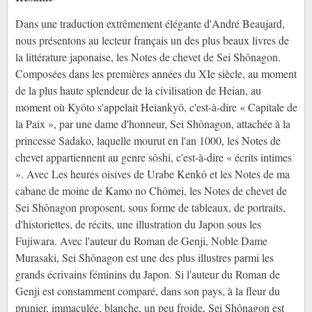
Dans une traduction extrêmement élégante d'André Beaujard,
nous présentons au lecteur français un des plus beaux livres de
la littérature japonaise, les Notes de chevet de Sei Shônagon.
Composées dans les premières années du XIe siècle, au moment
de la plus haute splendeur de la civilisation de Heian, au
moment où Kyôto s'appelait Heiankyô, c'est-à-dire « Capitale de
la Paix », par une dame d'honneur, Sei Shônagon, attachée à la
princesse Sadako, laquelle mourut en l'an 1000, les Notes de
chevet appartiennent au genre sôshi, c'est-à-dire « écrits intimes
». Avec Les heures oisives de Urabe Kenkô et les Notes de ma
cabane de moine de Kamo no Chômei, les Notes de chevet de
Sei Shônagon proposent, sous forme de tableaux, de portraits,
d'historiettes, de récits, une illustration du Japon sous les
Fujiwara. Avec l'auteur du Roman de Genji, Noble Dame
Murasaki, Sei Shônagon est une des plus illustres parmi les
grands écrivains féminins du Japon. Si l'auteur du Roman de
Genji est constamment comparé, dans son pays, à la fleur du
prunier, immaculée, blanche, un peu froide, Sei Shônagon est