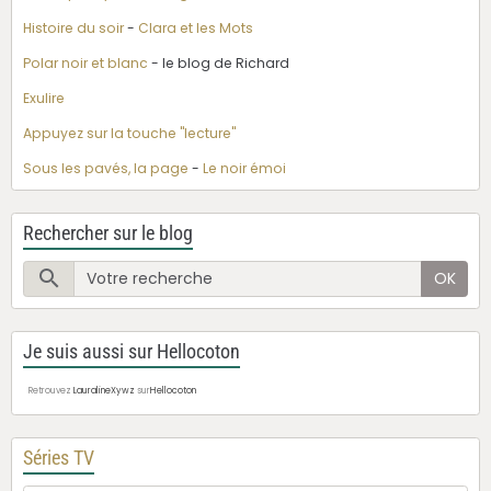
Histoire du soir
-
Clara et les Mots
Polar noir et blanc
- le blog de Richard
Exulire
Appuyez sur la touche "lecture"
Sous les pavés, la page
-
Le noir émoi
Rechercher sur le blog
OK
Je suis aussi sur Hellocoton
Retrouvez
LauralineXywz
sur
Hellocoton
Séries TV