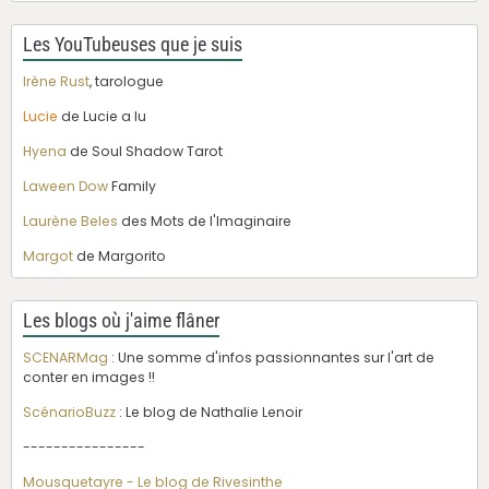
Les YouTubeuses que je suis
Irène Rust
, tarologue
Lucie
de Lucie a lu
Hyena
de Soul Shadow Tarot
Laween Dow
Family
Laurène Beles
des Mots de l'Imaginaire
Margot
de Margorito
Les blogs où j'aime flâner
SCENARMag
: Une somme d'infos passionnantes sur l'art de
conter en images !!
ScénarioBuzz
: Le blog de Nathalie Lenoir
----------------
Mousquetayre - Le blog de Rivesinthe