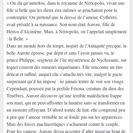
« On dit qu’autrefois, dans le royaume de Nériopolis, vivait une
fille si belle que les dieux eux-mêmes se penchaient pour la
contempler. On prétend que la déesse de l’amour, Cythérée,
avait présidé à sa naissance. Son nom était Aurore, fille de
Hérios d’Alcimène. Mais, à Nériopolis, on l’appelait simplement
: la Belle. »
Dans un monde hors du temps, inspiré de l’Antiquité grecque, la
belle Aurore épouse, par dépit et sans l’avoir jamais vu, le
prince Philippe, seigneur de l’île mystérieuse de Nychorante, sur
lequel courent des rumeurs inquiétantes. Elle rencontre un être
délicat et raffiné, auquel elle s’attache très vite, malgré le pacte
surprenant qu’il lui impose : ne jamais tenter de voir son visage.
Cependant, poussée par la perfide Férona, créature du dieu des
Ténèbres, Aurore découvre qu’une terrible malédiction frappe
son mari, qui ne peut affronter la lumière sans se transformer en
un monstre effrayant. D’abord tentée de fuir, elle comprend peu
à peu que l’amour véritable ne se fonde pas sur les apparences.
Mais des forces machiavéliques s’acharnent contre le couple.
Pour les vaincre, Aurore devra accepter d’aller jusqu’au bout de