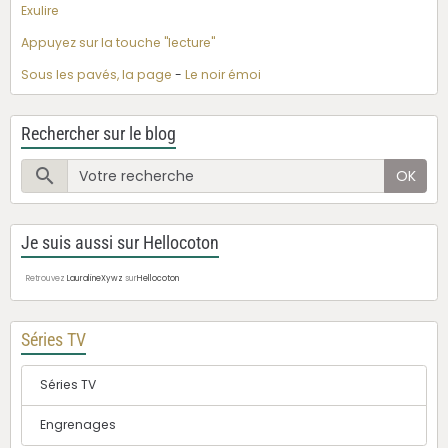
Exulire
Appuyez sur la touche "lecture"
Sous les pavés, la page
-
Le noir émoi
Rechercher sur le blog
OK
Je suis aussi sur Hellocoton
Retrouvez
LauralineXywz
sur
Hellocoton
Séries TV
Séries TV
Engrenages