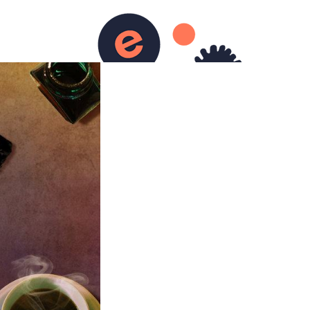
urs)
Ecriture
Contact