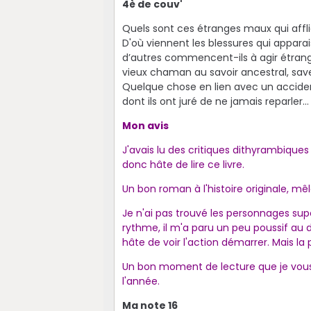
4è de couv'
Quels sont ces étranges maux qui affli
D'où viennent les blessures qui apparai
d’autres commencent-ils à agir étrange
vieux chaman au savoir ancestral, sav
Quelque chose en lien avec un accident 
dont ils ont juré de ne jamais reparler
Mon avis
J'avais lu des critiques dithyrambiques
donc hâte de lire ce livre.
Un bon roman à l'histoire originale, m
Je n'ai pas trouvé les personnages su
rythme, il m'a paru un peu poussif au 
hâte de voir l'action démarrer. Mais la 
Un bon moment de lecture que je vous
l'année.
Ma note 16