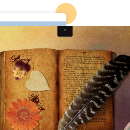
ccueil
Mon 1er roman
Mon blog
Mon 2è roman (en co