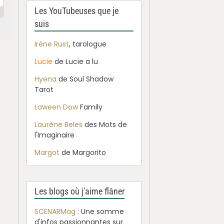
Les YouTubeuses que je
suis
Irène Rust
, tarologue
Lucie
de Lucie a lu
Hyena
de Soul Shadow
Tarot
Laween Dow
Family
Laurène Beles
des Mots de
l'Imaginaire
Margot
de Margorito
Les blogs où j'aime flâner
SCENARMag
: Une somme
d'infos passionnantes sur