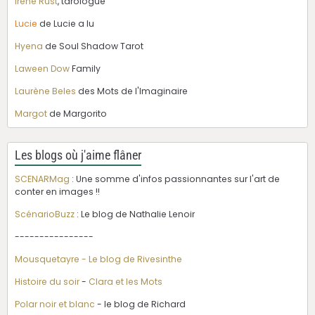
Irène Rust
, tarologue
Lucie
de Lucie a lu
Hyena
de Soul Shadow Tarot
Laween Dow
Family
Laurène Beles
des Mots de l'Imaginaire
Margot
de Margorito
Les blogs où j'aime flâner
SCENARMag
: Une somme d'infos passionnantes sur l'art de
conter en images !!
ScénarioBuzz
: Le blog de Nathalie Lenoir
----------------
Mousquetayre - Le blog de Rivesinthe
Histoire du soir
-
Clara et les Mots
Polar noir et blanc
- le blog de Richard