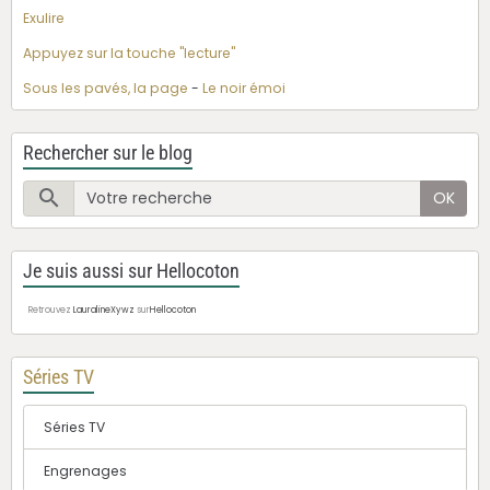
Exulire
Appuyez sur la touche "lecture"
Sous les pavés, la page
-
Le noir émoi
Rechercher sur le blog
OK
Je suis aussi sur Hellocoton
Retrouvez
LauralineXywz
sur
Hellocoton
Séries TV
Séries TV
Engrenages