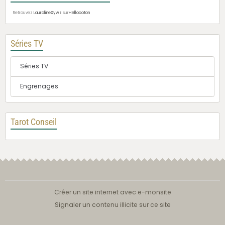
Retrouvez
LauralineXywz
sur
Hellocoton
Séries TV
Séries TV
Engrenages
Tarot Conseil
Créer un site internet avec e-monsite
Signaler un contenu illicite sur ce site