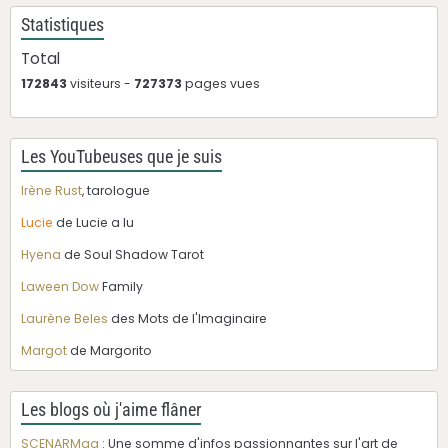
Statistiques
Total
172843
visiteurs -
727373
pages vues
Les YouTubeuses que je suis
Irène Rust
, tarologue
Lucie
de Lucie a lu
Hyena
de Soul Shadow Tarot
Laween Dow
Family
Laurène Beles
des Mots de l'Imaginaire
Margot
de Margorito
Les blogs où j'aime flâner
SCENARMag
: Une somme d'infos passionnantes sur l'art de