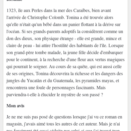
1323, île aux Perles dans la mer des Caraïbes, bien avant
l'arrivée de Christophe Colomb. Tonina a été trouvée alors
qu'elle n'était qu'un bébé dans un panier flottant à la dérive sur
l'océan. Si ses grands-parents adoptifs la considèrent comme un
don des dieux, son physique étrange - elle est grande, mince et
claire de peau - lui attire l'hostilité des habitants de l'île. Lorsque
son grand-père tombe malade, la jeune fille décide d'embarquer
pour le continent, à la recherche d'une fleur aux vertus magiques
qui pourrait le soigner. Au cours de sa quête, qui est aussi celle
de ses origines, Tonina découvrira la richesse et les dangers des
jungles du Yucatàn et du Guatemala, les pyramides mayas, et
rencontrera une foule de personnages fascinants. Mais
parviendra-t-elle à élucider le mystère de son passé ?
Mon avis
Je ne me suis pas posé de questions lorsque j'ai vu ce roman en
magasin, j'avais aimé tous les autres de cet auteur. Mais je n'ai
pas forcément été aussi séduite par celui-ci que j'ai trouvé trop