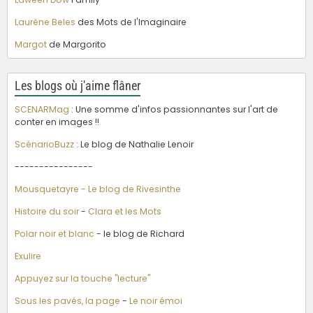
Laurène Beles
des Mots de l'Imaginaire
Margot
de Margorito
Les blogs où j'aime flâner
SCENARMag
: Une somme d'infos passionnantes sur l'art de
conter en images !!
ScénarioBuzz
: Le blog de Nathalie Lenoir
----------------
Mousquetayre - Le blog de Rivesinthe
Histoire du soir
-
Clara et les Mots
Polar noir et blanc
- le blog de Richard
Exulire
Appuyez sur la touche "lecture"
Sous les pavés, la page
-
Le noir émoi