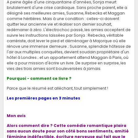
A peine âgée d'une cinquantaine d'années, Sonja meurt
brutalement d'une crise cardiaque. Sans proche parent, elle a
désigné ses meilleures amies, Susanne, Rebecka et Maggan
comme héritières. Mais à une condition : celles-ci doivent
quitter leur ancienne vie et réaliser son dernier souhait,
redémarrer à zéro. L'électrochoc passé, les amies acceptent de
suivre les instructions laissées par Sonja : Rebecka, véritable
carriériste, doit lever le pied et déménager à Majorque où elle
rénove une immense demeure ; Susanne, splendide hôtesse de
l'air aux multiples conquêtes, devient soudain propriétaire d'un
hôtel à Londres ; et un appartement attend Maggan à Paris, où
elle a pour mission d'écrire un livre. De surprise en surprise, les
vies des trois amies sont bouleversées à jamais.
Pourquoi - comment ce livre ?
Parce que le résumé est alléchant, tout simplement !
Les premières pages en 3 minutes
Mon avis
Alors comment dire ? Cette comédie romantique plaira
sans aucun doute pour son côté bons sentiments, amitié
féminine indéfectible, écriture nerveuse qui fait que le