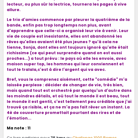
lecteur, ou plus sûr la lectrice, tournera les pages à vive
allure.
Le trio d'amies commence par pleurer la quatrième de la
bande, enfin pas trop longtemps non plus, avant
d'apprendre que celle-ci a organisé leur vie à venir. Leur
vie de couple est inexistante, elles ont abandonné les
rêves qu'elles avaient été plus jeunes ? qu'à cela ne
tienne, Sonja, dont elles ont toujours ignoré qu'elle était
richissime (ce qui peut surprendre quand on est aussi
proches...) a tout prévu : le pays où elle les envoie, avec
maison super top, les hommes qui leur conviennent et
tout le tralala,c'est à dire l'argent qui va avec.
Bref, vous le comprenez aisément, cette "comédie" m'a
laissée perplexe : décider de changer de vie, très bien,
mais quand tout est orchestré par quelqu'un d'autre dans
les moindres détails, et où tout le monde il est beau, tout
le monde il est gentil, c'est tellement peu crédible que j'ai
trouvé ça risible, et ça ne m'a pas fait rêver un instant. La
4è de couverture promettait pourtant des rires et de
l'émotion...
Ma note : 11
Ce livre participe pour
75 kms
au
Challenge 1000 Bornes