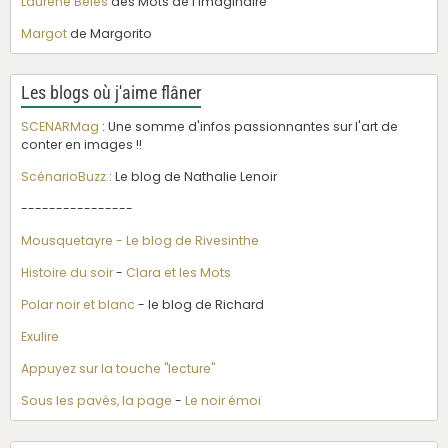
Laurène Beles
des Mots de l'Imaginaire
Margot
de Margorito
Les blogs où j'aime flâner
SCENARMag
: Une somme d'infos passionnantes sur l'art de
conter en images !!
ScénarioBuzz
: Le blog de Nathalie Lenoir
----------------
Mousquetayre - Le blog de Rivesinthe
Histoire du soir
-
Clara et les Mots
Polar noir et blanc
- le blog de Richard
Exulire
Appuyez sur la touche "lecture"
Sous les pavés, la page
-
Le noir émoi