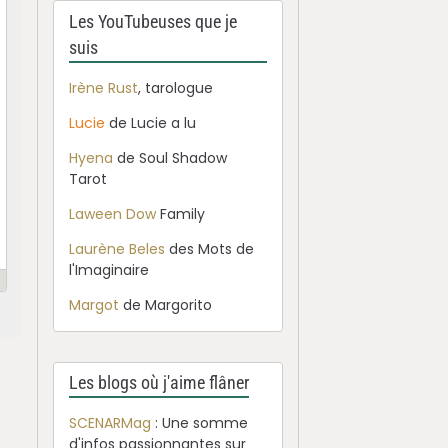
Les YouTubeuses que je
suis
Irène Rust
, tarologue
Lucie
de Lucie a lu
Hyena
de Soul Shadow
Tarot
Laween Dow
Family
Laurène Beles
des Mots de
l'Imaginaire
Margot
de Margorito
Les blogs où j'aime flâner
SCENARMag
: Une somme
d'infos passionnantes sur