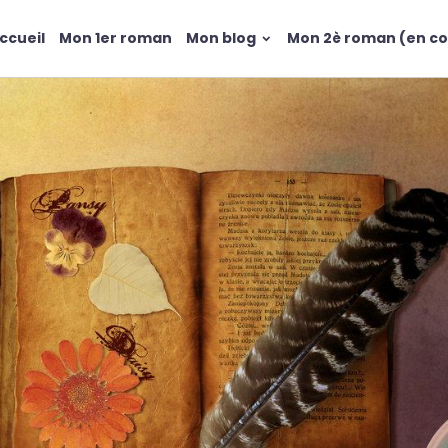
ccueil
Mon 1er roman
Mon blog
Mon 2è roman (en co