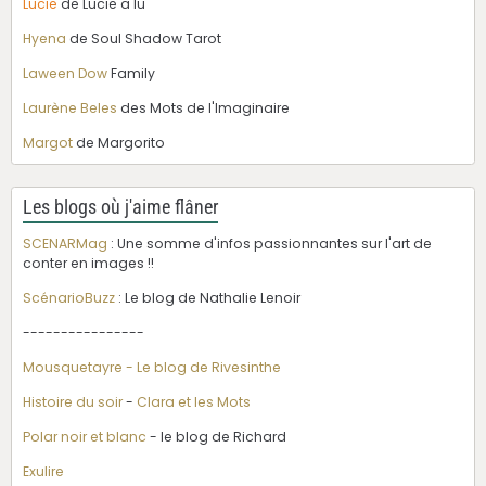
Lucie
de Lucie a lu
Hyena
de Soul Shadow Tarot
Laween Dow
Family
Laurène Beles
des Mots de l'Imaginaire
Margot
de Margorito
Les blogs où j'aime flâner
SCENARMag
: Une somme d'infos passionnantes sur l'art de
conter en images !!
ScénarioBuzz
: Le blog de Nathalie Lenoir
----------------
Mousquetayre - Le blog de Rivesinthe
Histoire du soir
-
Clara et les Mots
Polar noir et blanc
- le blog de Richard
Exulire