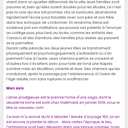
vivent dans un quartier défavorisé de la ville, leurs familles sont
pauvres et, bien qu'elles soient douées pour les études, ce n'est
pas la voie qui leur est promise. Lila, la surdouée, abandonne
rapidement l'école pour travailler avec son père et son frère
dans leur échoppe de cordonnier. En revanche, Elena est
soutenue par son institutrice, qui pousse ses parents à l'envoyer
au collège puis, plus tard, au lycée, comme les enfants des
Carracci et des Sarratore, des familles plus aisées qui peuvent
se le permettre.
Durant cette période, les deux jeunes filles se transforment
physiquement et psychologiquement, s'entraident ou s'en
prennent l'une à l'autre. Leurs chemins parfois se croisent et
d'autres fois s'écartent, avec pour toile de fond une Naples
sombre mais en ébullition, violente et dure. Des chemins qui les
conduiront, après le passage par l'adolescence, à l'aube de
l'âge adulte, non sans ruptures ni souffrances.
Mon avis
L'amie prodigieuse
est le premier tome d'une saga, dont le
deuxième tome est sorti chez Gallimard, en janvier 2016, sous le
titre
Le nouveau nom
.
Ce livre m'a donné du fil à retordre ! Arrivée à la page 150, on en
est encore à planter le décor... Alors certes l'époque, le lieu,
l'ambiance sont bien dépeints dans une langue soignée, mais