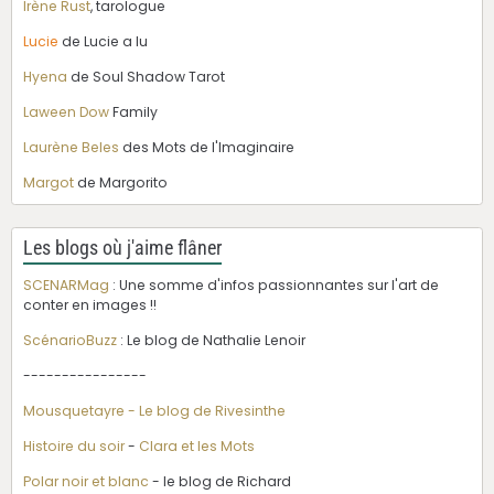
Irène Rust
, tarologue
Lucie
de Lucie a lu
Hyena
de Soul Shadow Tarot
Laween Dow
Family
Laurène Beles
des Mots de l'Imaginaire
Margot
de Margorito
Les blogs où j'aime flâner
SCENARMag
: Une somme d'infos passionnantes sur l'art de
conter en images !!
ScénarioBuzz
: Le blog de Nathalie Lenoir
----------------
Mousquetayre - Le blog de Rivesinthe
Histoire du soir
-
Clara et les Mots
Polar noir et blanc
- le blog de Richard