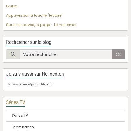
Exulire
Appuyez sur la touche "lecture"
Sous les pavés, la page
-
Le noir émoi
Rechercher sur le blog
OK
Je suis aussi sur Hellocoton
Retrouvez
LauralineXywz
sur
Hellocoton
Séries TV
Séries TV
Engrenages