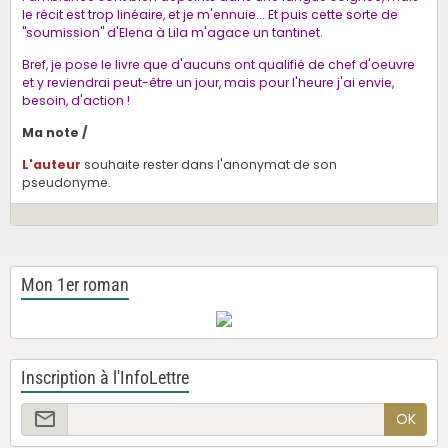
le récit est trop linéaire, et je m'ennuie... Et puis cette sorte de
"soumission" d'Elena à Lila m'agace un tantinet.
Bref, je pose le livre que d'aucuns ont qualifié de chef d'oeuvre
et y reviendrai peut-être un jour, mais pour l'heure j'ai envie,
besoin, d'action !
Ma note /
L'auteur
souhaite rester dans l'anonymat de son
pseudonyme.
Mon 1er roman
Inscription à l'InfoLettre
OK