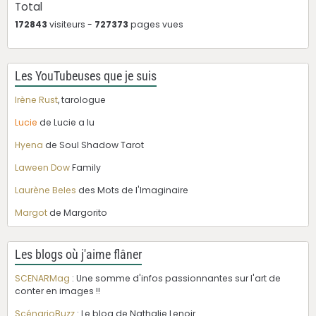
Total
172843
visiteurs -
727373
pages vues
Les YouTubeuses que je suis
Irène Rust
, tarologue
Lucie
de Lucie a lu
Hyena
de Soul Shadow Tarot
Laween Dow
Family
Laurène Beles
des Mots de l'Imaginaire
Margot
de Margorito
Les blogs où j'aime flâner
SCENARMag
: Une somme d'infos passionnantes sur l'art de
conter en images !!
ScénarioBuzz
: Le blog de Nathalie Lenoir