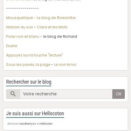
----------------
Mousquetayre - Le blog de Rivesinthe
Histoire du soir
-
Clara et les Mots
Polar noir et blanc
- le blog de Richard
Exulire
Appuyez sur la touche "lecture"
Sous les pavés, la page
-
Le noir émoi
Rechercher sur le blog
OK
Je suis aussi sur Hellocoton
Retrouvez
LauralineXywz
sur
Hellocoton