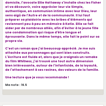
domicile, l'avocate Ellie Hattaway s'installe chez les Fisher
et va découvrir, voire apprécier leur vie Simple,
authentique, en communion intime avec leur Dieu, leur
sens aigü de l'Autre et de la communauté. Il lui faut
préparer sa plaidoirie avec les bribes d'éléments qui
reviennent peu à peu en mémoire à Katie. Ellie se fait
aider par de nombreux alliés, afin d'éviter à la jeune fille
une condamnation qui risque d'être longue et
éprouvante. Dans le même temps, elle fait le point sur sa
propre vie.
C'est un roman que j'ai beaucoup apprécié. Je me suis
attachée aux personnages qui sont bien construits.
L'écriture est fluide et, alors que je craignais un remake
du film
Whitness
, j'ai trouvé une tout autre dimension
bien intéressante, autour de l'infanticide, de la loyauté,
de l'attachement à ses racines, des valeurs de la famille.
Une lecture que je vous recommande !
Ma note : 16.5