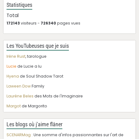
Statistiques
Total
172143
visiteurs -
726340
pages vues
Les YouTubeuses que je suis
Irène Rust
, tarologue
Lucie
de Lucie a lu
Hyena
de Soul Shadow Tarot
Laween Dow
Family
Laurène Beles
des Mots de l'Imaginaire
Margot
de Margorito
Les blogs où j'aime flâner
SCENARMag
: Une somme d'infos passionnantes sur l'art de