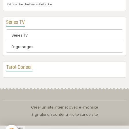
Retrouvez
LauralineXywz
sur
Hellocoton
Séries TV
Séries TV
Engrenages
Tarot Conseil
Créer un site internet avec e-monsite
Signaler un contenu illicite sur ce site
SPONSORS