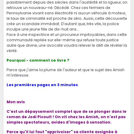
paisiblement depuis des siècles dans l'austérité et la rigueur, on
retrouve un nouveau-né. Décédé. Chez ces fermiers de
Pennsylvanie vivant sans électricité ni aucun véhicule à moteur,
le taux de criminalité est proche de zéro. Aussi, cette découverte
crée un scandale immédiat. D'autant que, très vite, la police
inculpe une jeune fille de dix-huit ans...
Face à une inspectrice et un procureur impitoyables, dans cette
communauté repliée sur elle-même qui refuse toute justice
autre que divine, une avocate voudra relever le défi de révéler la
vérité.
Pourquoi - comment ce livre ?
Parce que j'aime la plume de l'auteur et que le sujet des Amish
m'intéresse.
Les premières pages en 3 minutes
Mon avis
C'est un dépaysement complet que de se plonger dans le
roman de Jodi Picoult !
On vit chez les Amish, on n'est pas
simples spectateurs, avides d'images à sensation.
Parce qu'il lui faut "apprivoiser" sa cliente assignée à