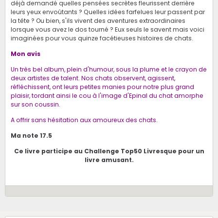
déjà demandé quelles pensées secrètes fleurissent derrière
leurs yeux envoûtants ? Quelles idées farfelues leur passent par
la tête ? Ou bien, s'ils vivent des aventures extraordinaires
lorsque vous avez le dos tourné ? Eux seuls le savent mais voici
imaginées pour vous quinze facétieuses histoires de chats.
Mon avis
Un très bel album, plein d'humour, sous la plume et le crayon de
deux artistes de talent. Nos chats observent, agissent,
réfléchissent, ont leurs petites manies pour notre plus grand
plaisir, tordant ainsi le cou à l'image d'Epinal du chat amorphe
sur son coussin.
A offrir sans hésitation aux amoureux des chats.
Ma note 17.5
Ce livre participe au Challenge Top50 Livresque pour un
livre amusant.