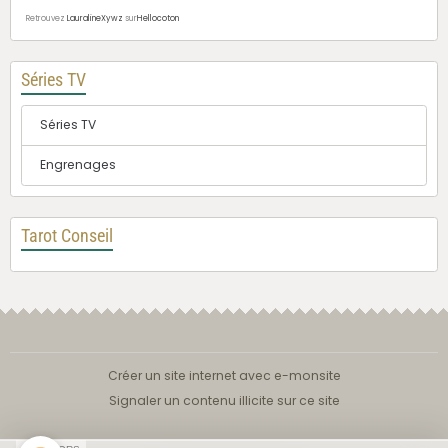
Retrouvez
LauralineXywz
sur
Hellocoton
Séries TV
Séries TV
Engrenages
Tarot Conseil
Créer un site internet avec e-monsite
Signaler un contenu illicite sur ce site