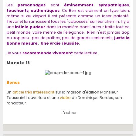
Les
personnages
sont
éminemment sympathiques
,
touchants
,
authentiques
. Ce Ben est vraiment un type bien,
même si au départ il est présenté comme un loser patenté.
Trevor et lui ramassent tous les "cabossés" sur leur chemin. Il y a
une
infinie pudeur
dans la manière dont l'auteur traite tout ce
petit monde, voire même de l'élégance. Rien n'est jamais trop
ou trop peu : pas de pathos, pas de grands sentiments,
juste la
bonne mesure.
Une vraie réussite
.
Je vous
recommande vivement
cette lecture.
Ma note 18
Bonus
Un
article très intéressant
sur la maison d'édition Monsieur
Toussaint Louverture et une
vidéo
de Dominique Bordes, son
fondateur.
L'auteur