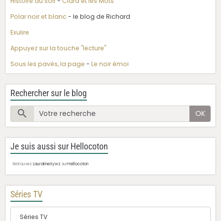
Histoire du soir
-
Clara et les Mots
Polar noir et blanc
- le blog de Richard
Exulire
Appuyez sur la touche "lecture"
Sous les pavés, la page
-
Le noir émoi
Rechercher sur le blog
OK
Je suis aussi sur Hellocoton
Retrouvez
LauralineXywz
sur
Hellocoton
Séries TV
Séries TV