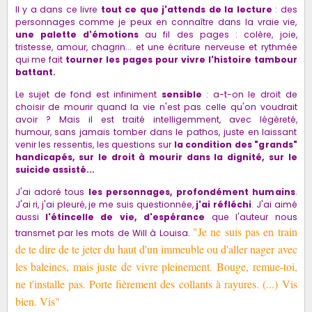
Il y a dans ce livre
tout ce que j'attends de la lecture
: des
personnages comme je peux en connaître dans la vraie vie,
une palette d'émotions
au fil des pages : colère, joie,
tristesse, amour, chagrin... et une écriture nerveuse et rythmée
qui me fait
tourner les pages pour vivre l'histoire tambour
battant.
Le sujet de fond est infiniment
sensible
: a-t-on le droit de
choisir de mourir quand la vie n'est pas celle qu'on voudrait
avoir ? Mais il est traité intelligemment, avec légèreté,
humour, sans jamais tomber dans le pathos, juste en laissant
venir les ressentis, les questions sur
la condition des "grands"
handicapés, sur le droit à mourir dans la dignité, sur le
suicide assisté...
J'ai adoré tous
les personnages, profondément humains
.
J'ai ri, j'ai pleuré, je me suis questionnée,
j'ai réfléchi
. J'ai aimé
aussi
l'étincelle de vie, d'espérance
que l'auteur nous
"Je ne suis pas en train
transmet par les mots de Will à Louisa.
de te dire de te jeter du haut d'un immeuble ou d'aller nager avec
les baleines, mais juste de vivre pleinement. Bouge, remue-toi,
ne t'installe pas. Porte fièrement des collants à rayures. (...) Vis
bien. Vis"