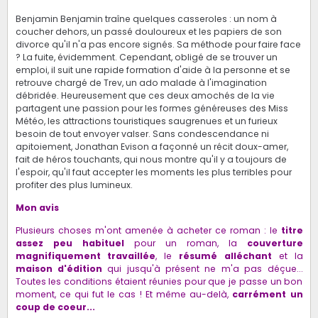
Benjamin Benjamin traîne quelques casseroles : un nom à
coucher dehors, un passé douloureux et les papiers de son
divorce qu'il n'a pas encore signés. Sa méthode pour faire face
? La fuite, évidemment. Cependant, obligé de se trouver un
emploi, il suit une rapide formation d'aide à la personne et se
retrouve chargé de Trev, un ado malade à l'imagination
débridée. Heureusement que ces deux amochés de la vie
partagent une passion pour les formes généreuses des Miss
Météo, les attractions touristiques saugrenues et un furieux
besoin de tout envoyer valser. Sans condescendance ni
apitoiement, Jonathan Evison a façonné un récit doux-amer,
fait de héros touchants, qui nous montre qu'il y a toujours de
l'espoir, qu'il faut accepter les moments les plus terribles pour
profiter des plus lumineux.
Mon avis
Plusieurs choses m'ont amenée à acheter ce roman : le
titre
assez peu habituel
pour un roman, la
couverture
magnifiquement travaillée
, le
résumé alléchant
et la
maison d'édition
qui jusqu'à présent ne m'a pas déçue...
Toutes les conditions étaient réunies pour que je passe un bon
moment, ce qui fut le cas ! Et même au-delà,
carrément un
coup de coeur...