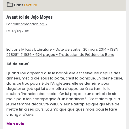
Dans
Lecture
Avant toi de Jojo Moyes
Par
alliancecoaching17
Le 07/12/2015
Editions Milady Littérature - Date de sortie : 20 mars 2014 - ISBN
9782811 211936 - 524 pages - Traduction de Frédéric Le Berre
4è de couv'
Quand Lou apprend que le bar où elle est serveuse depuis des
années, met la clé sous la porte, c’est la panique. En pleine crise,
dans ce trou paumé de l’Angleterre, elle se démène pour
dégoter un job qui lui permettra d’apporter à sa famille le
soutien financier nécessaire. On lui propose un contrat de six
mois pour tenir compagnie à un handicapé. C’est alors que la
jeune femme découvre Will, un jeune tétraplégique qui rêve de
mettre fin à ses jours. Lou n’a que quelques mois pour le faire
changer d’avis.
Mon avis