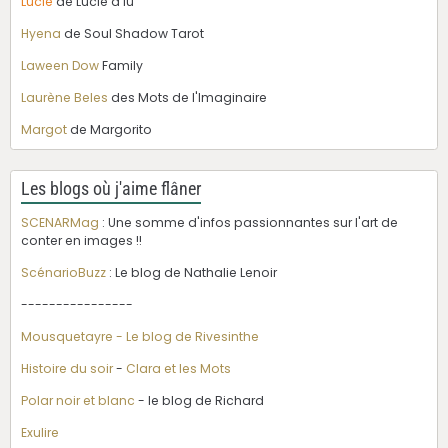
Lucie
de Lucie a lu
Hyena
de Soul Shadow Tarot
Laween Dow
Family
Laurène Beles
des Mots de l'Imaginaire
Margot
de Margorito
Les blogs où j'aime flâner
SCENARMag
: Une somme d'infos passionnantes sur l'art de
conter en images !!
ScénarioBuzz
: Le blog de Nathalie Lenoir
----------------
Mousquetayre - Le blog de Rivesinthe
Histoire du soir
-
Clara et les Mots
Polar noir et blanc
- le blog de Richard
Exulire