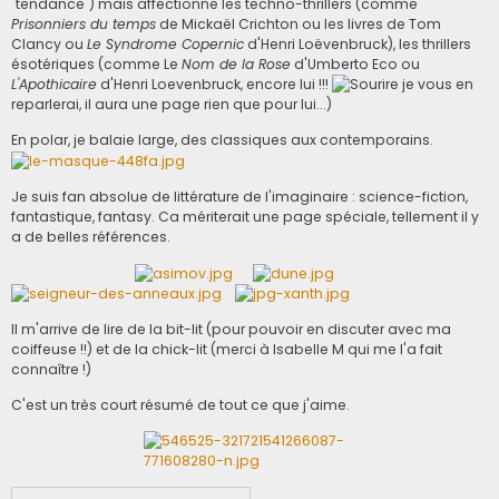
"tendance") mais affectionne les techno-thrillers (comme
Prisonniers du temps
de Mickaël Crichton ou les livres de Tom
Clancy ou
Le Syndrome Copernic
d'Henri Loëvenbruck), les thrillers
ésotériques (comme Le
Nom de la Rose
d'Umberto Eco ou
L'Apothicaire
d'Henri Loevenbruck, encore lui !!!
je vous en
reparlerai, il aura une page rien que pour lui...)
En polar, je balaie large, des classiques aux contemporains.
Je suis fan absolue de littérature de l'imaginaire : science-fiction,
fantastique, fantasy. Ca mériterait une page spéciale, tellement il y
a de belles références.
Il m'arrive de lire de la bit-lit (pour pouvoir en discuter avec ma
coiffeuse !!) et de la chick-lit (merci à Isabelle M qui me l'a fait
connaître !)
C'est un très court résumé de tout ce que j'aime.