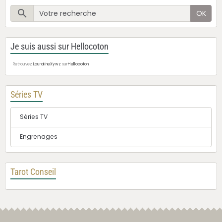
OK
Je suis aussi sur Hellocoton
Retrouvez
LauralineXywz
sur
Hellocoton
Séries TV
Séries TV
Engrenages
Tarot Conseil