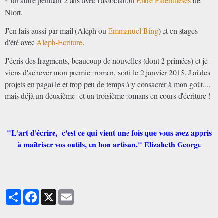
* un autre pendant 2 ans avec l'association
Entre Parenthèses
de
Niort.
J'en fais aussi par mail (Aleph ou
Emmanuel Bing
) et en stages
d'été avec
Aleph-Ecriture
.
J'écris des fragments, beaucoup de nouvelles (dont 2 primées) et je
viens d'achever mon premier roman, sorti le 2 janvier 2015. J'ai des
projets en pagaille et trop peu de temps à y consacrer à mon goût....
mais déjà un deuxième et un troisième romans en cours d'écriture !
"L'art d'écrire, c'est ce qui vient une fois que vous avez appris
à maîtriser vos outils, en bon artisan." Elizabeth George
Partager
Facebook
X
Email