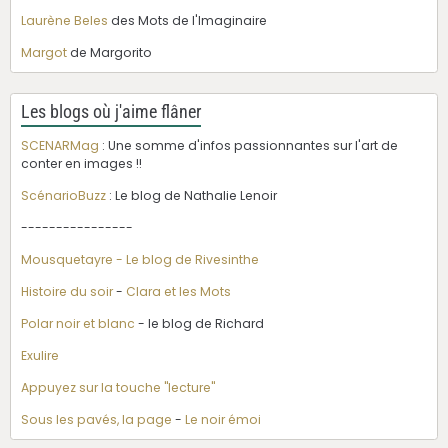
Laurène Beles
des Mots de l'Imaginaire
Margot
de Margorito
Les blogs où j'aime flâner
SCENARMag
: Une somme d'infos passionnantes sur l'art de
conter en images !!
ScénarioBuzz
: Le blog de Nathalie Lenoir
----------------
Mousquetayre - Le blog de Rivesinthe
Histoire du soir
-
Clara et les Mots
Polar noir et blanc
- le blog de Richard
Exulire
Appuyez sur la touche "lecture"
Sous les pavés, la page
-
Le noir émoi