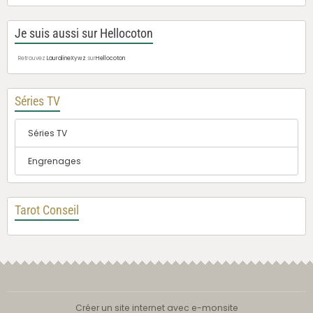
Je suis aussi sur Hellocoton
Retrouvez
LauralineXywz
sur
Hellocoton
Séries TV
Séries TV
Engrenages
Tarot Conseil
Créer un site internet avec e-monsite