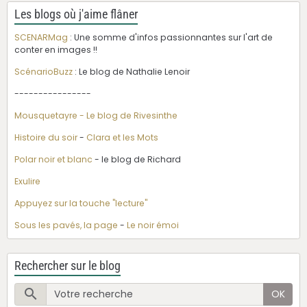
Les blogs où j'aime flâner
SCENARMag
: Une somme d'infos passionnantes sur l'art de
conter en images !!
ScénarioBuzz
: Le blog de Nathalie Lenoir
----------------
Mousquetayre - Le blog de Rivesinthe
Histoire du soir
-
Clara et les Mots
Polar noir et blanc
- le blog de Richard
Exulire
Appuyez sur la touche "lecture"
Sous les pavés, la page
-
Le noir émoi
Rechercher sur le blog
OK