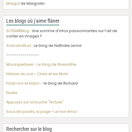
Margot
de Margorito
Les blogs où j'aime flâner
SCENARMag
: Une somme d'infos passionnantes sur l'art de
conter en images !!
ScénarioBuzz
: Le blog de Nathalie Lenoir
----------------
Mousquetayre - Le blog de Rivesinthe
Histoire du soir
-
Clara et les Mots
Polar noir et blanc
- le blog de Richard
Exulire
Appuyez sur la touche "lecture"
Sous les pavés, la page
-
Le noir émoi
Rechercher sur le blog