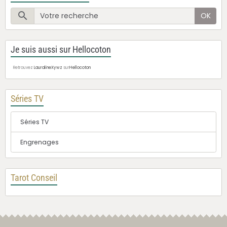
OK
Je suis aussi sur Hellocoton
Retrouvez
LauralineXywz
sur
Hellocoton
Séries TV
Séries TV
Engrenages
Tarot Conseil