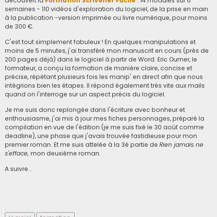
découvert la
Formation Scrivener Facile
: 14 modules sur 6
semaines - 110 vidéos d'exploration du logiciel, de la prise en main
à la publication -version imprimée ou livre numérique, pour moins
de 300 €.
C'est tout simplement fabuleux ! En quelques manipulations et
moins de 5 minutes, j'ai transféré mon manuscrit en cours (près de
200 pages déjà) dans le logiciel à partir de Word. Eric Oumer, le
formateur, a conçu la formation de manière claire, concise et
précise, répétant plusieurs fois les manip' en direct afin que nous
intégrions bien les étapes. Il répond également très vite aux mails
quand on l'interroge sur un aspect précis du logiciel.
Je me suis donc replongée dans l'écriture avec bonheur et
enthousiasme, j'ai mis à jour mes fiches personnages, préparé la
compilation en vue de l'édition (je me suis fixé le 30 août comme
deadline), une phase que j'avais trouvée fastidieuse pour mon
premier roman. Et me suis attelée à la 3è partie de
Rien jamais ne
s'efface,
mon deuxième roman.
A suivre...