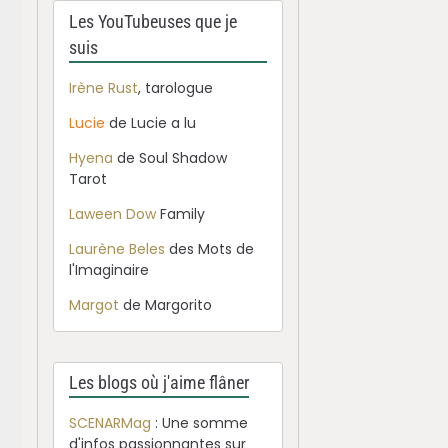
Les YouTubeuses que je
suis
Irène Rust
, tarologue
Lucie
de Lucie a lu
Hyena
de Soul Shadow
Tarot
Laween Dow
Family
Laurène Beles
des Mots de
l'Imaginaire
Margot
de Margorito
Les blogs où j'aime flâner
SCENARMag
: Une somme
d'infos passionnantes sur