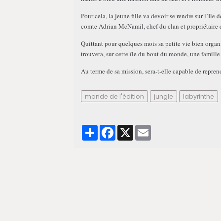
Pour cela, la jeune fille va devoir se rendre sur l’Ile
comte Adrian McNamil, chef du clan et propriétaire 
Quittant pour quelques mois sa petite vie bien organi
trouvera, sur cette île du bout du monde, une famill
Au terme de sa mission, sera-t-elle capable de repren
monde de l'édition
jungle
labyrinthe
Partager
Facebook
X
Email