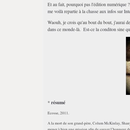
Et au fait, pourquoi pas l'édition numérique ?
me voilà repartie à la chasse aux infos sur Int
Waouh, je crois qu'au bout du bout, j'aurai de l
dans ce monde-là. Est-ce la conditon sine q
résumé
*
Ecosse, 2011.
A la mort de son grand-père, Colum McKinlay, Shanya
mener à bien une mission afin de sauver l’honneur d