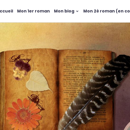
ccueil
Mon 1er roman
Mon blog
Mon 2è roman (en co