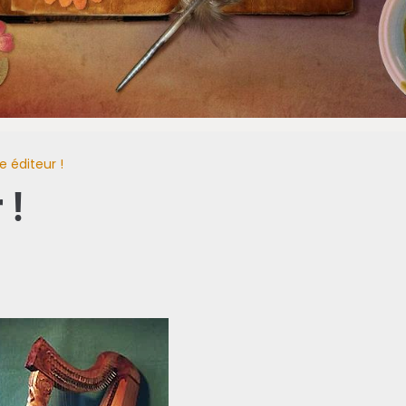
 éditeur !
 !