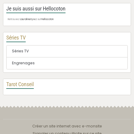
Je suis aussi sur Hellocoton
Retrouvez
LauralineXywz
sur
Hellocoton
Séries TV
Séries TV
Engrenages
Tarot Conseil
Créer un site internet avec e-monsite
Signaler un contenu illicite sur ce site