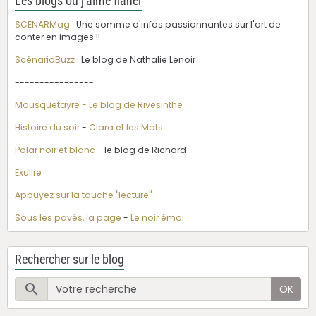
Les blogs où j'aime flâner
SCENARMag
: Une somme d'infos passionnantes sur l'art de
conter en images !!
ScénarioBuzz
: Le blog de Nathalie Lenoir
----------------
Mousquetayre - Le blog de Rivesinthe
Histoire du soir
-
Clara et les Mots
Polar noir et blanc
- le blog de Richard
Exulire
Appuyez sur la touche "lecture"
Sous les pavés, la page
-
Le noir émoi
Rechercher sur le blog
OK