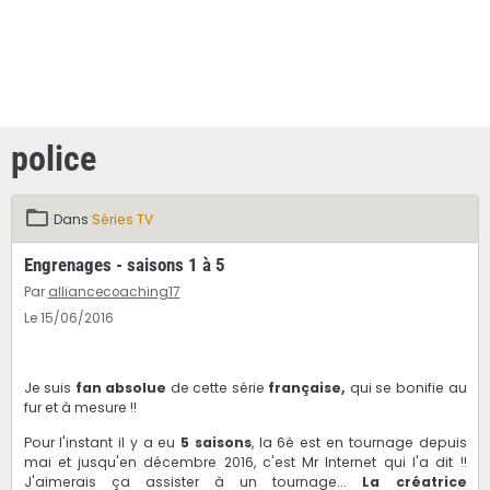
police
Dans
Séries TV
Engrenages - saisons 1 à 5
Par
alliancecoaching17
Le 15/06/2016
Je suis
fan absolue
de cette série
française,
qui se bonifie au
fur et à mesure !!
Pour l'instant il y a eu
5 saisons
, la 6è est en tournage depuis
mai et jusqu'en décembre 2016, c'est Mr Internet qui l'a dit !!
J'aimerais ça assister à un tournage...
La créatrice