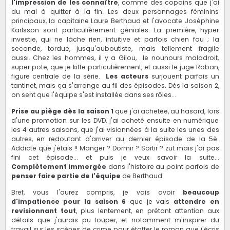
l'impression de les connaître
, comme des copains que j'ai
du mal à quitter à la fin. Les deux personnages féminins
principaux, la capitaine Laure Berthaud et l'avocate Joséphine
Karlsson sont particulièrement géniales. La première, hyper
investie, qui ne lâche rien, intuitive et parfois chien fou ; la
seconde, tordue, jusqu'auboutiste, mais tellement fragile
aussi. Chez les hommes, il y a Gilou, le nounours maladroit,
super pote, que je kiffe particulièrement, et aussi le juge Roban,
figure centrale de la série.
Les acteurs
surjouent parfois un
tantinet, mais ça s'arrange au fil des épisodes. Dès la saison 2,
on sent que l'équipe s'est installée dans ses rôles...
Prise au piège dès la saison 1
que j'ai achetée, au hasard, lors
d'une promotion sur les DVD, j'ai acheté ensuite en numérique
les 4 autres saisons, que j'ai visionnées à la suite les unes des
autres, en redoutant d'arriver au dernier épisode de la 5è.
Addicte que j'étais !! Manger ? Dormir ? Sortir ? zut mais j'ai pas
fini cet épisode... et puis je veux savoir la suite...
Complètement immergée
dans l'histoire au point parfois de
penser faire partie de l'équipe
de Berthaud.
Bref, vous l'aurez compris, je vais avoir
beaucoup
d'impatience pour la saison 6
que je vais
attendre en
revisionnant tout
, plus lentement, en prêtant attention aux
détails que j'aurais pu louper, et notamment m'inspirer du
travail sur les scènes de crime pour étoffer le roman que j'écris