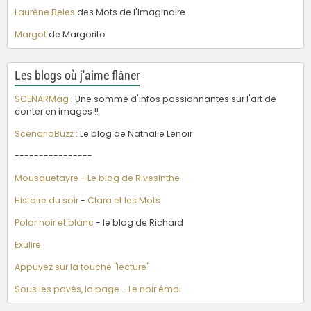
Laurène Beles
des Mots de l'Imaginaire
Margot
de Margorito
Les blogs où j'aime flâner
SCENARMag
: Une somme d'infos passionnantes sur l'art de
conter en images !!
ScénarioBuzz
: Le blog de Nathalie Lenoir
----------------
Mousquetayre - Le blog de Rivesinthe
Histoire du soir
-
Clara et les Mots
Polar noir et blanc
- le blog de Richard
Exulire
Appuyez sur la touche "lecture"
Sous les pavés, la page
-
Le noir émoi