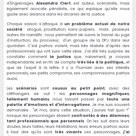
d'Engrenages,
Alexandra Clert
, est auteur, scénariste, mais
également avocate pénaliste, ce qui explique qu'elle nous
guide avec aisance dans les arcanes de la Justice.
Chaque saison s'attaque à
un problème actuel de notre
société
: drogue, prostitution, sans-papiers... mais plusieurs
autres fils narratifs nous permettent de suivre le travail du juge
d'instruction, du procureur, d'un groupe de la DPJ dans leur
quotidien. C'est parfois violent, mais très réaliste d'après des
professionnels qui ont suivi cette série. J'ai été très surprise de
constater comment
la justice
que, naïvement, je croyais
indépendante, est en fin de compte
très liée à la politique,
et
que de l'esprit à la lettre, il y a l'humain avec ses intérêts
personnels, ses petits compromis, ses compromissions parfois
aussi,
Les
scénarios
sont
cousus au petit point
, avec des
cliffhangers de ouf ! les
personnages magnifiques
,
tellement humains
, nous faisant passer par
toute une
palette d'émotions et d'interrogations
. Je me suis souvent
demandée : "et moi, dans cette situation, j'aurais fait quoi ?"
lorsque les personnages étaient
confrontés à des dilemnes
,
tant professionnels que personnels
. On les suit dans leurs
doutes, leurs failles, leurs hésitations, leurs erreurs parfois aussi.
Il faut dire qu'ils sont
très vivants
ces personnages,
j'ai