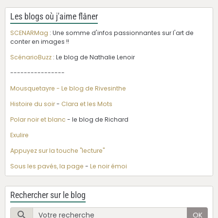
Les blogs où j'aime flâner
SCENARMag
: Une somme d'infos passionnantes sur l'art de
conter en images !!
ScénarioBuzz
: Le blog de Nathalie Lenoir
----------------
Mousquetayre - Le blog de Rivesinthe
Histoire du soir
-
Clara et les Mots
Polar noir et blanc
- le blog de Richard
Exulire
Appuyez sur la touche "lecture"
Sous les pavés, la page
-
Le noir émoi
Rechercher sur le blog
OK