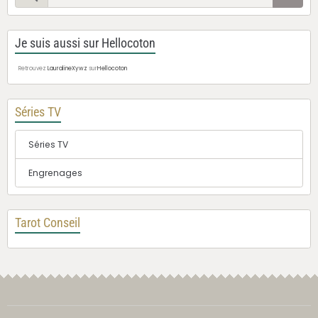
Je suis aussi sur Hellocoton
Retrouvez
LauralineXywz
sur
Hellocoton
Séries TV
Séries TV
Engrenages
Tarot Conseil