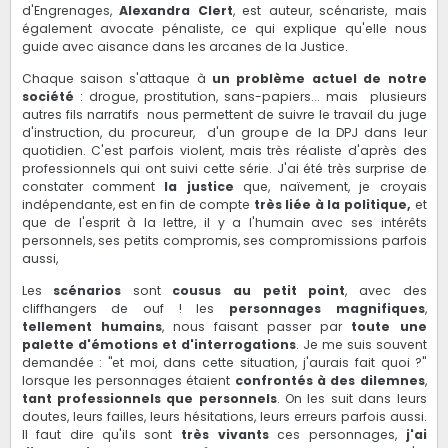
d'Engrenages,
Alexandra Clert
, est auteur, scénariste, mais
également avocate pénaliste, ce qui explique qu'elle nous
guide avec aisance dans les arcanes de la Justice.
Chaque saison s'attaque à
un problème actuel de notre
société
: drogue, prostitution, sans-papiers... mais plusieurs
autres fils narratifs nous permettent de suivre le travail du juge
d'instruction, du procureur, d'un groupe de la DPJ dans leur
quotidien. C'est parfois violent, mais très réaliste d'après des
professionnels qui ont suivi cette série. J'ai été très surprise de
constater comment
la justice
que, naïvement, je croyais
indépendante, est en fin de compte
très liée à la politique,
et
que de l'esprit à la lettre, il y a l'humain avec ses intérêts
personnels, ses petits compromis, ses compromissions parfois
aussi,
Les
scénarios
sont
cousus au petit point
, avec des
cliffhangers de ouf ! les
personnages magnifiques
,
tellement humains
, nous faisant passer par
toute une
palette d'émotions et d'interrogations
. Je me suis souvent
demandée : "et moi, dans cette situation, j'aurais fait quoi ?"
lorsque les personnages étaient
confrontés à des dilemnes
,
tant professionnels que personnels
. On les suit dans leurs
doutes, leurs failles, leurs hésitations, leurs erreurs parfois aussi.
Il faut dire qu'ils sont
très vivants
ces personnages,
j'ai