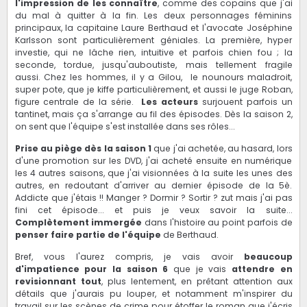
l'impression de les connaître
, comme des copains que j'ai
du mal à quitter à la fin. Les deux personnages féminins
principaux, la capitaine Laure Berthaud et l'avocate Joséphine
Karlsson sont particulièrement géniales. La première, hyper
investie, qui ne lâche rien, intuitive et parfois chien fou ; la
seconde, tordue, jusqu'auboutiste, mais tellement fragile
aussi. Chez les hommes, il y a Gilou, le nounours maladroit,
super pote, que je kiffe particulièrement, et aussi le juge Roban,
figure centrale de la série.
Les acteurs
surjouent parfois un
tantinet, mais ça s'arrange au fil des épisodes. Dès la saison 2,
on sent que l'équipe s'est installée dans ses rôles...
Prise au piège dès la saison 1
que j'ai achetée, au hasard, lors
d'une promotion sur les DVD, j'ai acheté ensuite en numérique
les 4 autres saisons, que j'ai visionnées à la suite les unes des
autres, en redoutant d'arriver au dernier épisode de la 5è.
Addicte que j'étais !! Manger ? Dormir ? Sortir ? zut mais j'ai pas
fini cet épisode... et puis je veux savoir la suite...
Complètement immergée
dans l'histoire au point parfois de
penser faire partie de l'équipe
de Berthaud.
Bref, vous l'aurez compris, je vais avoir
beaucoup
d'impatience pour la saison 6
que je vais
attendre en
revisionnant tout
, plus lentement, en prêtant attention aux
détails que j'aurais pu louper, et notamment m'inspirer du
travail sur les scènes de crime pour étoffer le roman que j'écris