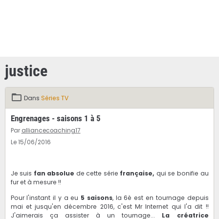
justice
Dans
Séries TV
Engrenages - saisons 1 à 5
Par
alliancecoaching17
Le 15/06/2016
Je suis
fan absolue
de cette série
française,
qui se bonifie au
fur et à mesure !!
Pour l'instant il y a eu
5 saisons
, la 6è est en tournage depuis
mai et jusqu'en décembre 2016, c'est Mr Internet qui l'a dit !!
J'aimerais ça assister à un tournage...
La créatrice