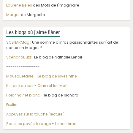
Laurène Beles
des Mots de l'Imaginaire
Margot
de Margorito
Les blogs où j'aime flâner
SCENARMag
: Une somme d'infos passionnantes sur l'art de
conter en images !!
ScénarioBuzz
: Le blog de Nathalie Lenoir
----------------
Mousquetayre - Le blog de Rivesinthe
Histoire du soir
-
Clara et les Mots
Polar noir et blanc
- le blog de Richard
Exulire
Appuyez sur la touche "lecture"
Sous les pavés, la page
-
Le noir émoi