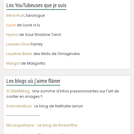
Les YouTubeuses que je suis
Irène Rust
, tarologue
Lucie
de Lucie a lu
Hyena
de Soul Shadow Tarot
Laween Dow
Family
Laurène Beles
des Mots de l'Imaginaire
Margot
de Margorito
Les blogs où j'aime flâner
SCENARMag
: Une somme d'infos passionnantes sur l'art de
conter en images !!
ScénarioBuzz
: Le blog de Nathalie Lenoir
----------------
Mousquetayre - Le blog de Rivesinthe