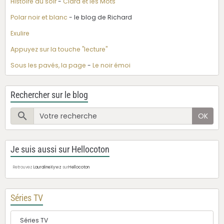
Histoire du soir
-
Clara et les Mots
Polar noir et blanc
- le blog de Richard
Exulire
Appuyez sur la touche "lecture"
Sous les pavés, la page
-
Le noir émoi
Rechercher sur le blog
OK
Je suis aussi sur Hellocoton
Retrouvez
LauralineXywz
sur
Hellocoton
Séries TV
Séries TV