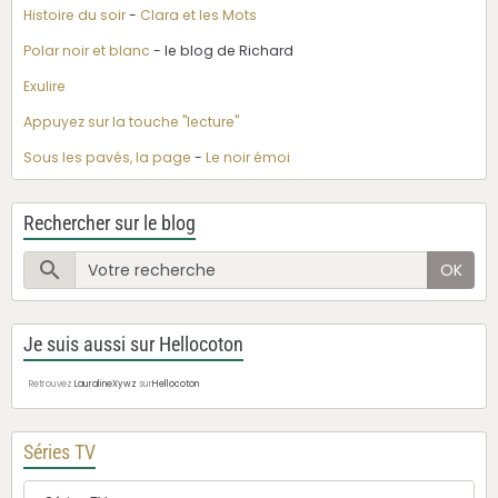
Histoire du soir
-
Clara et les Mots
Polar noir et blanc
- le blog de Richard
Exulire
Appuyez sur la touche "lecture"
Sous les pavés, la page
-
Le noir émoi
Rechercher sur le blog
OK
Je suis aussi sur Hellocoton
Retrouvez
LauralineXywz
sur
Hellocoton
Séries TV