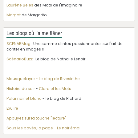
Laurène Beles
des Mots de l'Imaginaire
Margot
de Margorito
Les blogs où j'aime flâner
SCENARMag
: Une somme d'infos passionnantes sur l'art de
conter en images !!
ScénarioBuzz
: Le blog de Nathalie Lenoir
----------------
Mousquetayre - Le blog de Rivesinthe
Histoire du soir
-
Clara et les Mots
Polar noir et blanc
- le blog de Richard
Exulire
Appuyez sur la touche "lecture"
Sous les pavés, la page
-
Le noir émoi