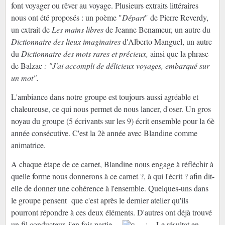
font voyager ou rêver au voyage. Plusieurs extraits littéraires
nous ont été proposés : un poème "
Départ
" de Pierre Reverdy,
un extrait de
Les mains libres
de Jeanne Benameur, un autre du
Dictionnaire des lieux imaginaires
d'Alberto Manguel, un autre
du
Dictionnaire des mots rares et précieux,
ainsi que la phrase
de Balzac
: "J'ai accompli de délicieux voyages, embarqué sur
un mot".
L'ambiance dans notre groupe est toujours aussi agréable et
chaleureuse, ce qui nous permet de nous lancer, d'oser. Un gros
noyau du groupe (5 écrivants sur les 9) écrit ensemble pour la 6è
année consécutive. C'est la 2è année avec Blandine comme
animatrice.
A chaque étape de ce carnet, Blandine nous engage à réfléchir à
quelle forme nous donnerons à ce carnet ?, à qui l'écrit ? afin dit-
elle de donner une cohérence à l'ensemble. Quelques-uns dans
le groupe pensent que c'est après le dernier atelier qu'ils
pourront répondre à ces deux éléments. D'autres ont déjà trouvé
un fil conducteur, j'en fais partie....
Le résultat en