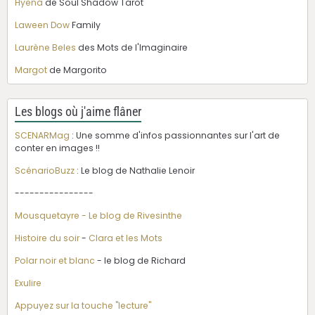
Hyena
de Soul Shadow Tarot
Laween Dow
Family
Laurène Beles
des Mots de l'Imaginaire
Margot
de Margorito
Les blogs où j'aime flâner
SCENARMag
: Une somme d'infos passionnantes sur l'art de
conter en images !!
ScénarioBuzz
: Le blog de Nathalie Lenoir
----------------
Mousquetayre - Le blog de Rivesinthe
Histoire du soir
-
Clara et les Mots
Polar noir et blanc
- le blog de Richard
Exulire
Appuyez sur la touche "lecture"