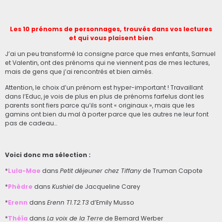
Les 10 prénoms de personnages, trouvés dans vos lectures
et qui vous plaisent bien
J’ai un peu transformé la consigne parce que mes enfants, Samuel
et Valentin, ont des prénoms qui ne viennent pas de mes lectures,
mais de gens que j’ai rencontrés et bien aimés.
Attention, le choix d’un prénom est hyper-important ! Travaillant
dans l’Educ, je vois de plus en plus de prénoms farfelus dont les
parents sont fiers parce qu’ils sont « originaux », mais que les
gamins ont bien du mal à porter parce que les autres ne leur font
pas de cadeau…
Voici donc ma sélection :
*
Lula-Mae
dans
Petit déjeuner chez Tiffany
de Truman Capote
*
Phèdre
dans
Kushiel
de Jacqueline Carey
*
Erenn
dans
Erenn T1.T2.T3
d’Emily Musso
*
Théïa
dans
La voix de la Terre
de Bernard Werber