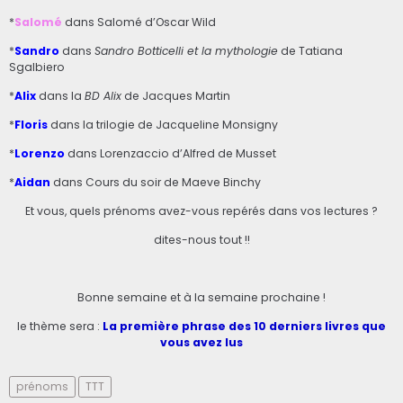
*
Salomé
dans Salomé d’Oscar Wild
*
Sandro
dans
Sandro Botticelli et la mythologie
de Tatiana
Sgalbiero
*
Alix
dans la
BD Alix
de Jacques Martin
*
Floris
dans la trilogie de Jacqueline Monsigny
*
Lorenzo
dans Lorenzaccio d’Alfred de Musset
*
Aidan
dans Cours du soir de Maeve Binchy
Et vous, quels prénoms avez-vous repérés dans vos lectures ?
dites-nous tout !!
Bonne semaine et à la semaine prochaine !
le thème sera :
La première phrase des 10 derniers livres que
vous avez lus
prénoms
TTT