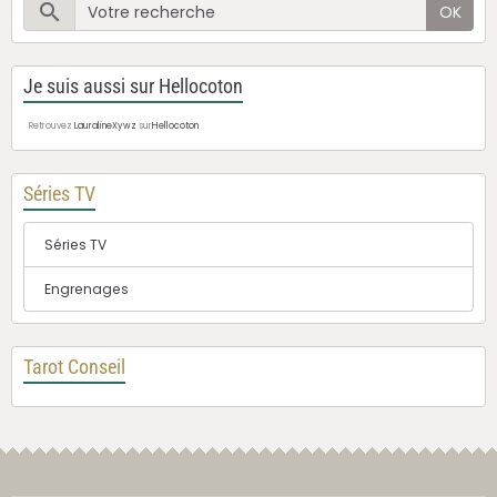
OK
Je suis aussi sur Hellocoton
Retrouvez
LauralineXywz
sur
Hellocoton
Séries TV
Séries TV
Engrenages
Tarot Conseil