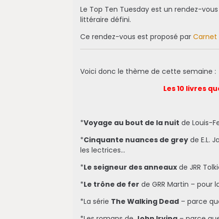
Le Top Ten Tuesday est un rendez-vous 
littéraire défini.
Ce rendez-vous est proposé par
Carnet 
Voici donc le thème de cette semaine :
Les 10 livres qu
*
Voyage au bout de la nuit
de Louis-F
*
Cinquante nuances de grey
de E.L. 
les lectrices…
*
Le seigneur des anneaux
de JRR Tolki
*
Le trône de fer
de GRR Martin – pour
*La série
The Walking Dead
– parce que
*Les romans de
John Irving
– parce que