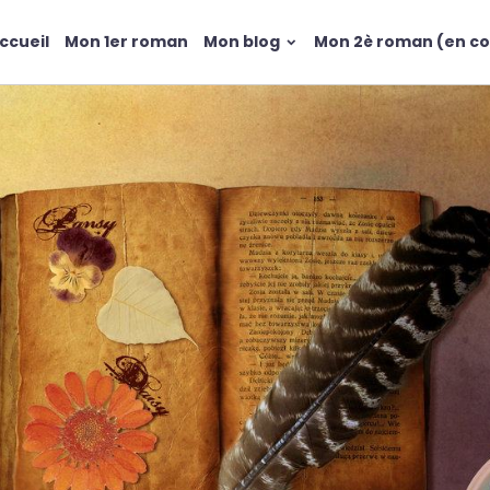
ccueil
Mon 1er roman
Mon blog
Mon 2è roman (en co