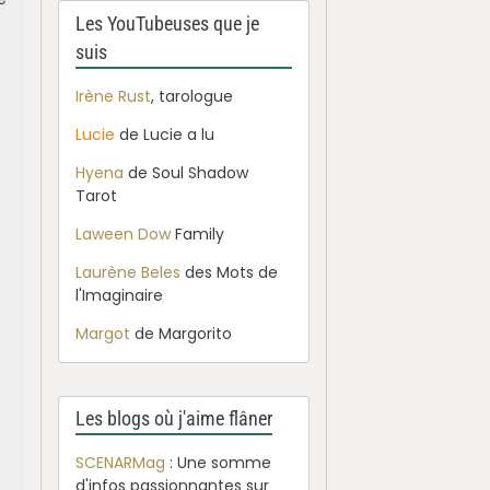
Les YouTubeuses que je
suis
Irène Rust
, tarologue
Lucie
de Lucie a lu
Hyena
de Soul Shadow
Tarot
Laween Dow
Family
Laurène Beles
des Mots de
l'Imaginaire
Margot
de Margorito
Les blogs où j'aime flâner
SCENARMag
: Une somme
d'infos passionnantes sur