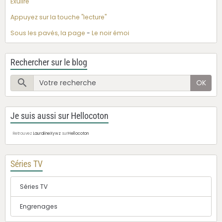
Exulire
Appuyez sur la touche "lecture"
Sous les pavés, la page
-
Le noir émoi
Rechercher sur le blog
OK
Je suis aussi sur Hellocoton
Retrouvez
LauralineXywz
sur
Hellocoton
Séries TV
Séries TV
Engrenages